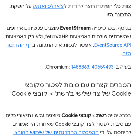
צוות כלי הפיתוח רוצה להודות ל
צ'ארלס ואזאק
על השקת
התכונה הזו.
בנוסף, בכרטיסייה
EventStream
מוצגים עכשיו גם אירועים
שהשרתים שולחים באמצעות fetch/XHR, ולא רק באמצעות
EventSource API
. אפשר לנסות את התכונה ב
דף ההדגמה
הזה
.
בעיה ב-Chromium:
40659493
,
1488863
.
הסברים קצרים עם סיבות לפטור מקובצי
Cookie של צד שלישי ב'רשת' > 'קובצי Cookie'
בכרטיסייה
רשת
>
קובצי Cookie
מוצגים עכשיו תיאורי כלים
עם סיבות לפטור לצד קובצי Cookie שאחרת היו אמורים
להיחסם על ידי
ההפסקה ההדרגתית של שימוש בקובצי