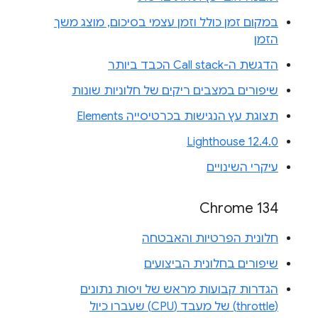
במקום זמן כולל וזמן עצמי בסיכום, מוצג משך
הזמן
הדגשת ה-Call stack הכבד ביותר
שיפורים במצבים ריקים של חלוניות שונות
תצוגת עץ הנגישות בכרטיסייה Elements
Lighthouse 12.4.0
עיקרי השינויים
Chrome 134
חלונית הפרטיות והאבטחה
שיפורים בחלונית הביצועים
הגדרות קבועות מראש של ויסות נתונים
(throttle) של מעבד (CPU) שעברו כיול