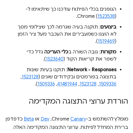
הגופנים בכלי הפיתוח עודכנו כך שיתאימו ל-
Chrome (
1523538
).
ביצועים
: תוקנה בעיה שגרמה לכך שצילומי מסך
לא הוצגו כשמעבירים את העכבר מעל ציר הזמן
).
1519469
(
מקורות
: גובה השורה ב
כלי העריכה
גדל כדי
לשפר את קריאות הקוד (
1523640
).
Responses
>
Network
: תוקנו בעיות שונות
בתצוגה בפורמטים ובקידודים שונים (
1523128
,
).
1509336
,
41481944
,
1523128
,
1509336
הורדת ערוצי התצוגה המקדימה
מומלץ להשתמש ב-Chrome
Canary
,‏
Dev
או
Beta
כדפדפן
ברירת המחדל לפיתוח. ערוצי התצוגה המקדימה האלה