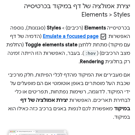
יצירת אמולציה של דף במיקוד בכרטיסייה
Elements > Styles
בכרטיסייה
Elements
(רכיבים) >
Styles
(סגנונות), נוספה
check_box
האפשרות
Emulate a focused page
(הדמיה של דף
עם מיקוד) מתחת ללחצן
Toggle elements state
(החלפת
מצב הרכיבים) (
:hov
). בעבר, האפשרות הזו הייתה זמינה
רק בחלונית
Rendering
.
אם מעבירים את המיקוד מהדף לכלי הפיתוח, חלק מרכיבי
שכבת העל מוסתרים באופן אוטומטי אם הם מופעלים על
ידי המיקוד. לדוגמה, רשימות נפתחות, תפריטים או כלי
לבחירת תאריכים. האפשרות
יצירת אמולציה של דף
במיקוד
מאפשרת לכם לנפות באגים ברכיב כזה כאילו הוא
במיקוד.