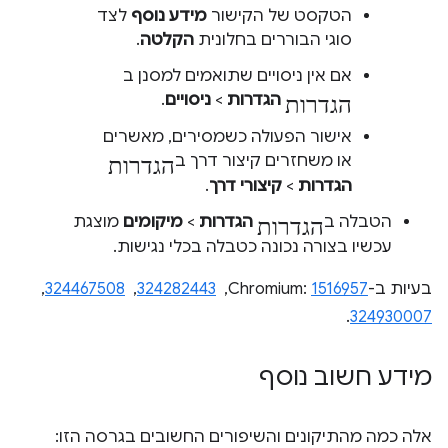
הטקסט של הקישור
מידע נוסף
לצד
סוגי הבוררים בחלונית
הקלטה
.
אם אין ניסויים שתואמים למסנן ב
הגדרות
הגדרות
>
ניסויים
.
אישור הפעולה כשמסירים, מאשרים
הגדרות
או משחזרים קיצור דרך ב
הגדרות
>
קיצורי דרך
.
הגדרות
הטבלה ב
הגדרות
>
מיקומים
מוצגת
עכשיו בצורה נכונה כטבלה בכלי נגישות.
בעיות ב-Chromium:
1516957
, ‏
324282443
, ‏
324467508
, ‏
.
324930007
מידע חשוב נוסף
אלה כמה מהתיקונים והשיפורים החשובים בגרסה הזו: