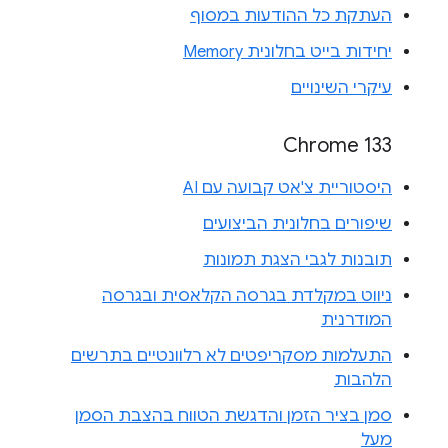
העתקת כל ההודעות במסוף
יחידות בייט בחלונית Memory
עיקרי השינויים
Chrome 133
היסטוריית צ'אט קבועה עם AI
שיפורים בחלונית הביצועים
תובנות לגבי הצגת תמונות
ניווט במקלדת בגרסה הקלאסית ובגרסה
המודרנית
התעלמות מסקריפטים לא רלוונטיים בתרשים
הלהבות
סמן בציר הזמן והדגשת הטווח בהצבת הסמן
מעל