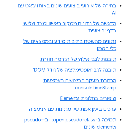
בחירה של אירועי ביצועים שונים באותו צ'אט עם
AI
הדגשה של נתונים ממקור ראשון ומצד שלישי
בדף 'ביצועים'
נתונים מהשטח בתיבות מידע ובממצאים של
כלי הסמן
תובנות לגבי אילוץ של הזרמה חוזרת
תובנה לגבי'אופטימיזציה של גודל DOM'
הרחבת מעקב הביצועים באמצעות
console.timeStamp
שיפורים בחלונית Elements
ערכים בזמן אמת של סגנונות עם אנימציה
תמיכה ב-‎ :open pseudo-class וב-pseudo-
elements שונים