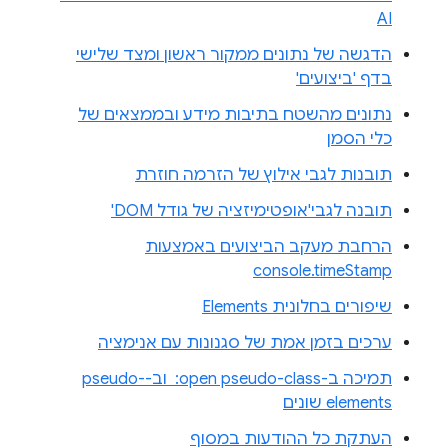
AI
הדגשה של נתונים ממקור ראשון ומצד שלישי
בדף 'ביצועים'
נתונים מהשטח בתיבות מידע ובממצאים של
כלי הסמן
תובנות לגבי אילוץ של הזרמה חוזרת
תובנה לגבי'אופטימיזציה של גודל DOM'
הרחבת מעקב הביצועים באמצעות
console.timeStamp
שיפורים בחלונית Elements
ערכים בזמן אמת של סגנונות עם אנימציה
תמיכה ב-‎ :open pseudo-class וב-pseudo-
elements שונים
העתקת כל ההודעות במסוף