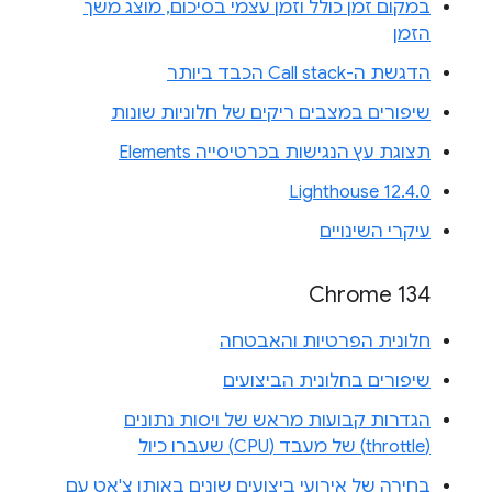
במקום זמן כולל וזמן עצמי בסיכום, מוצג משך
הזמן
הדגשת ה-Call stack הכבד ביותר
שיפורים במצבים ריקים של חלוניות שונות
תצוגת עץ הנגישות בכרטיסייה Elements
Lighthouse 12.4.0
עיקרי השינויים
Chrome 134
חלונית הפרטיות והאבטחה
שיפורים בחלונית הביצועים
הגדרות קבועות מראש של ויסות נתונים
(throttle) של מעבד (CPU) שעברו כיול
בחירה של אירועי ביצועים שונים באותו צ'אט עם