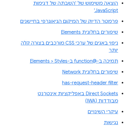
הוצאה משימוש של 'השבתה של דגימות
JavaScript'
פרמטר הדיוק של המיקום הגיאוגרפי בחיישנים
שיפורים בחלונית Elements
ניפוי באגים של ערכי CSS מורכבים בצורה קלה
יותר
תמיכה ב-@function ב-Elements > Styles
שיפורים בחלונית Network
has-request-header filter
Direct Sockets באפליקציות אינטרנט
מבודדות (IWA)
עיקרי השינויים
נגישות