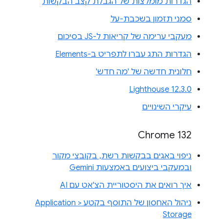
הגדרות מומלצות של הגבלת קצב הבקשות
סמני תזמון בשכבת-על
מעקבי ערימה של קריאות ל-JS בסיכום
הגדרות התג עברו לתפריט ב-Elements
חלונית חדשה של 'מה חדש'
Lighthouse 12.3.0
עיקרי השינויים
Chrome 132
ניפוי באגים בבקשות רשת, בקובצי מקור
ובמעקבי ביצועים באמצעות Gemini
איך רואים את היסטוריית הצ'אט עם AI
ניהול האחסון של התוסף בקטע Application >
Storage