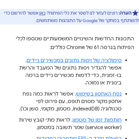
הערה:
רוצים לעזור לנו לשפר את כלי הפיתוח?
כאן
אפשר להירשם כדי
להשתתף במחקר של Google על התנהגות משתמשים.
התכונות החדשות והשינויים המשמעותיים שנוספו לכלי
הפיתוח בגרסה 61 של Chrome כוללים:
סימולציה של ויסות נתונים במכשירים ניידים
.
אפשר להגדיר ויסות נתונים של המעבד והרשת
בו-זמנית, כדי לדמות מכשירים ניידים ברמה
בינונית או נמוכה.
נפח האחסון בשימוש
. אפשר לראות כמה נפח
אחסון מקור מסוים תופס, עם פירוט לפי
טכנולוגיה (IndexedDB, מטמון, מקומי, סשן וכו').
חותמות זמן של מטמון
. לראות מתי קובץ שירות
(service worker) שמר תשובה במטמון.
הפעלת מדד ה-FPS מתפריט הפקודות