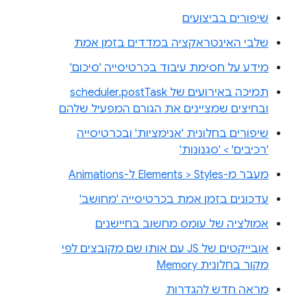
שיפורים בביצועים
שלבי האינטראקציה במדדים בזמן אמת
מידע על חסימת עיבוד בכרטיסייה 'סיכום'
תמיכה באירועים של scheduler.postTask
ובחיצים שמציינים את הגורם המפעיל שלהם
שיפורים בחלונית 'אנימציות' ובכרטיסייה
'רכיבים' > 'סגנונות'
מעבר מ-Elements > Styles ל-Animations
עדכונים בזמן אמת בכרטיסייה 'מחושב'
אמולציה של עומס מחשוב בחיישנים
אובייקטים של JS עם אותו שם מקובצים לפי
מקור בחלונית Memory
מראה חדש להגדרות