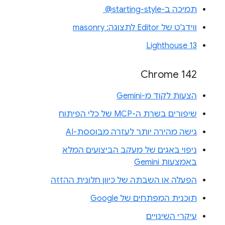
תמיכה ב-‎ @starting-style
ווידג'ט של Editor לתצוגה: masonry
Lighthouse 13
Chrome 142
הצעות לקוד מ-Gemini
שיפורים בשרת ה-MCP של כלי הפיתוח
גישה מהירה יותר לעזרה מבוססת-AI
ניפוי באגים של מעקב הביצועים המלא
באמצעות Gemini
הפעלה או השבתה של כיוון חלונית ההזזה
תוכנית המפתחים של Google
עיקרי השינויים