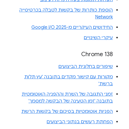
הוספת כותרות של בקשות לטבלה בכרטיסייה
Network
החידושים העיקריים מ-Google I/O 2025
עיקרי השינויים
Chrome 138
שיפורים בחלונית הביצועים
מקורות עם קישור מקדים בתובנה 'עץ תלות
ברשת'
זמני התגובה של השרת וההפניה האוטומטית
בתובנה 'זמן הטעינה של הבקשה למסמך'
הפניות אוטומטיות בסיכום של בקשות הרשת
הפחתת רעשים בנתוני הביצועים