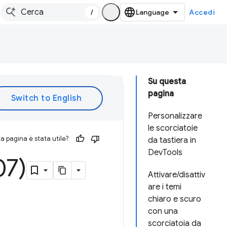
/
Accedi
Su questa
pagina
Personalizzare
le scorciatoie
 pagina è stata utile?
da tastiera in
DevTools
07)
Attivare/disattiv
are i temi
chiaro e scuro
con una
scorciatoia da