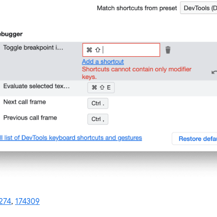
274
,
174309