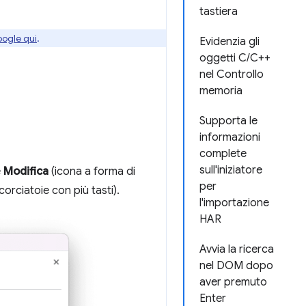
tastiera
oogle qui
.
Evidenzia gli
oggetti C/C++
nel Controllo
memoria
Supporta le
informazioni
complete
sull'iniziatore
e
Modifica
(icona a forma di
per
orciatoie con più tasti).
l'importazione
HAR
Avvia la ricerca
nel DOM dopo
aver premuto
Enter