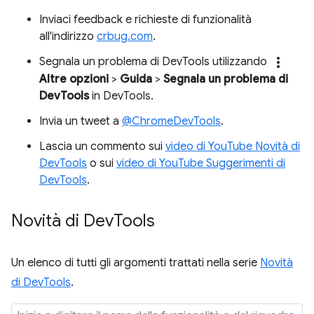
Inviaci feedback e richieste di funzionalità
all'indirizzo
crbug.com
.
more_vert
Segnala un problema di DevTools utilizzando
Altre opzioni
>
Guida
>
Segnala un problema di
DevTools
in DevTools.
Invia un tweet a
@ChromeDevTools
.
Lascia un commento sui
video di YouTube Novità di
DevTools
o sui
video di YouTube Suggerimenti di
DevTools
.
Novità di Dev
Tools
Un elenco di tutti gli argomenti trattati nella serie
Novità
di DevTools
.