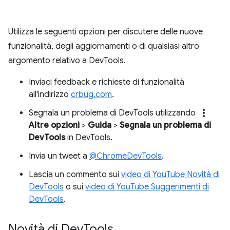
Utilizza le seguenti opzioni per discutere delle nuove
funzionalità, degli aggiornamenti o di qualsiasi altro
argomento relativo a DevTools.
Inviaci feedback e richieste di funzionalità
all'indirizzo
crbug.com
.
more_vert
Segnala un problema di DevTools utilizzando
Altre opzioni
>
Guida
>
Segnala un problema di
DevTools
in DevTools.
Invia un tweet a
@ChromeDevTools
.
Lascia un commento sui
video di YouTube Novità di
DevTools
o sui
video di YouTube Suggerimenti di
DevTools
.
Novità di Dev
Tools