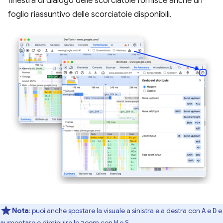
finestra di dialogo delle scorciatoie fornisce anche un
foglio riassuntivo delle scorciatoie disponibili.
Nota
:
puoi anche spostare la visuale a sinistra e a destra con
e
e
A
D
aumentare e diminuire lo zoom con
e
.
W
S