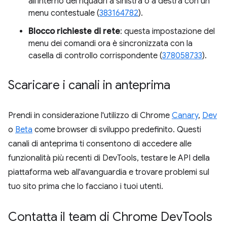
all'interno dei riquadri a sinistra o a destra con un
menu contestuale (
383164782
).
Blocco richieste di rete
: questa impostazione del
menu dei comandi ora è sincronizzata con la
casella di controllo corrispondente (
378058733
).
Scaricare i canali in anteprima
Prendi in considerazione l'utilizzo di Chrome
Canary
,
Dev
o
Beta
come browser di sviluppo predefinito. Questi
canali di anteprima ti consentono di accedere alle
funzionalità più recenti di DevTools, testare le API della
piattaforma web all'avanguardia e trovare problemi sul
tuo sito prima che lo facciano i tuoi utenti.
Contatta il team di Chrome Dev
Tools