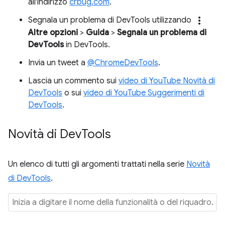
all'indirizzo
crbug.com
.
more_vert
Segnala un problema di DevTools utilizzando
Altre opzioni
>
Guida
>
Segnala un problema di
DevTools
in DevTools.
Invia un tweet a
@ChromeDevTools
.
Lascia un commento sui
video di YouTube Novità di
DevTools
o sui
video di YouTube Suggerimenti di
DevTools
.
Novità di Dev
Tools
Un elenco di tutti gli argomenti trattati nella serie
Novità
di DevTools
.