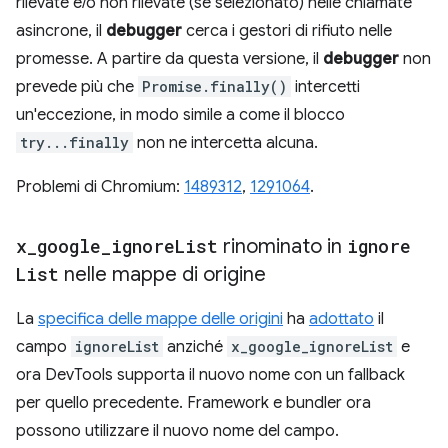
rilevate e/o non rilevate (se selezionato) nelle chiamate
asincrone, il
debugger
cerca i gestori di rifiuto nelle
promesse. A partire da questa versione, il
debugger
non
prevede più che
Promise.finally()
intercetti
un'eccezione, in modo simile a come il blocco
try...finally
non ne intercetta alcuna.
Problemi di Chromium:
1489312
,
1291064
.
x
_
google
_
ignore
List
rinominato in
ignore
List
nelle mappe di origine
La
specifica delle mappe delle origini
ha
adottato
il
campo
ignoreList
anziché
x_google_ignoreList
e
ora DevTools supporta il nuovo nome con un fallback
per quello precedente. Framework e bundler ora
possono utilizzare il nuovo nome del campo.