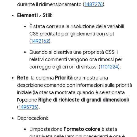
durante il ridimensionamento (
1487276
).
Elementi
>
Stili
:
È stata corretta la risoluzione delle variabili
CSS ereditate per gli elementi con slot
(
1492162
).
Quando si disattiva una proprietà CSS, i
relativi commenti vengono ora rimossi per
correggere gli errori di sintassi (
1101224
).
Rete
: la colonna
Priorità
ora mostra una
descrizione comando con informazioni sulla priorità
iniziale (la stessa mostrata quando è selezionata
l'opzione
Righe di richieste di grandi dimensioni
)
(
1495735
).
Deprecazioni:
L'impostazione
Formato colore
è stata
disattivata nelle versioni precedenti e ora è