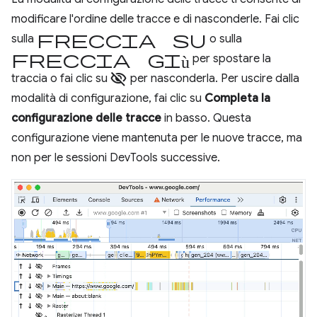
modificare l'ordine delle tracce e di nasconderle. Fai clic
freccia su
sulla
o sulla
freccia giù
per spostare la
visibility_off
traccia o fai clic su
per nasconderla. Per uscire dalla
modalità di configurazione, fai clic su
Completa la
configurazione delle tracce
in basso. Questa
configurazione viene mantenuta per le nuove tracce, ma
non per le sessioni DevTools successive.