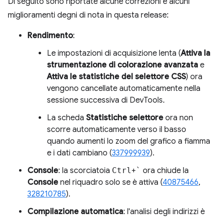
Di seguito sono riportate alcune correzioni e alcuni
miglioramenti degni di nota in questa release:
Rendimento
:
Le impostazioni di acquisizione lenta (
Attiva la
strumentazione di colorazione avanzata
e
Attiva le statistiche del selettore CSS
) ora
vengono cancellate automaticamente nella
sessione successiva di DevTools.
La scheda
Statistiche selettore
ora non
scorre automaticamente verso il basso
quando aumenti lo zoom del grafico a fiamma
e i dati cambiano (
337999939
).
Console
: la scorciatoia
Ctrl
+
`
ora chiude la
Console
nel riquadro solo se è attiva (
40875466
,
328210785
).
Compilazione automatica
: l'analisi degli indirizzi è