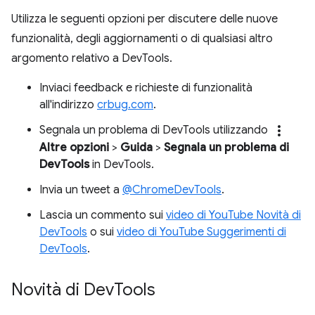
Utilizza le seguenti opzioni per discutere delle nuove
funzionalità, degli aggiornamenti o di qualsiasi altro
argomento relativo a DevTools.
Inviaci feedback e richieste di funzionalità
all'indirizzo
crbug.com
.
more_vert
Segnala un problema di DevTools utilizzando
Altre opzioni
>
Guida
>
Segnala un problema di
DevTools
in DevTools.
Invia un tweet a
@ChromeDevTools
.
Lascia un commento sui
video di YouTube Novità di
DevTools
o sui
video di YouTube Suggerimenti di
DevTools
.
Novità di Dev
Tools