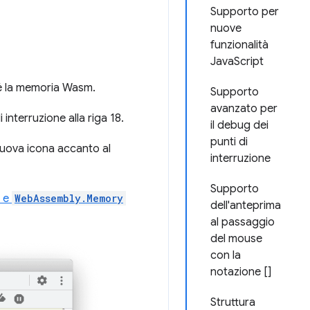
Supporto per
nuove
funzionalità
JavaScript
é la memoria Wasm.
Supporto
avanzato per
interruzione alla riga 18.
il debug dei
punti di
nuova icona accanto al
interruzione
Supporto
e
WebAssembly.Memory
dell'anteprima
al passaggio
del mouse
con la
notazione []
Struttura