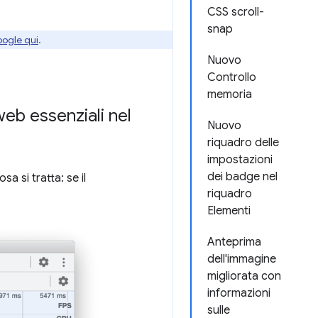
CSS scroll-
snap
oogle qui
.
Nuovo
Controllo
memoria
web essenziali nel
Nuovo
riquadro delle
impostazioni
dei badge nel
sa si tratta: se il
riquadro
Elementi
Anteprima
dell'immagine
migliorata con
informazioni
sulle