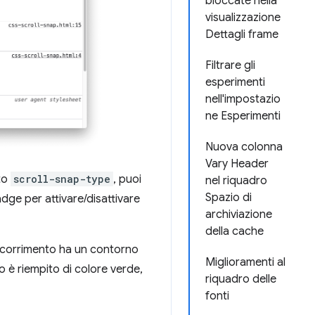
bloccate nella
visualizzazione
Dettagli frame
Filtrare gli
esperimenti
nell'impostazio
ne Esperimenti
Nuova colonna
Vary Header
ato
scroll-snap-type
, puoi
nel riquadro
Spazio di
badge per attivare/disattivare
archiviazione
della cache
 scorrimento ha un contorno
Miglioramenti al
o è riempito di colore verde,
riquadro delle
fonti