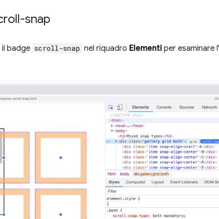
croll-snap
e il badge
scroll-snap
nel riquadro
Elementi
per esaminare l