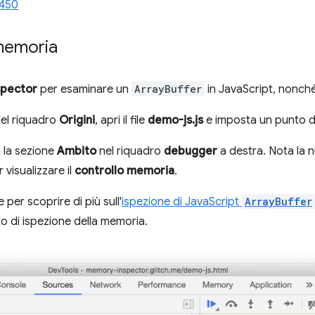
450
memoria
pector
per esaminare un
ArrayBuffer
in JavaScript, nonch
Nel riquadro
Origini
, apri il file
demo-js.js
e imposta un punto di 
 la sezione
Ambito
nel riquadro
debugger
a destra. Nota la 
er visualizzare il
controllo memoria
.
er scoprire di più sull'
ispezione di JavaScript
ArrayBuffer
 di ispezione della memoria.