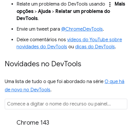
more_vert
Relate um problema do DevTools usando
Mais
opções
>
Ajuda
>
Relatar um problema do
DevTools
.
Envie um tweet para
@ChromeDevTools
.
Deixe comentários nos
vídeos do YouTube sobre
novidades do DevTools
ou
dicas do DevTools
.
Novidades no Dev
Tools
Uma lista de tudo o que foi abordado na série
O que há
de novo no DevTools
.
Chrome 143