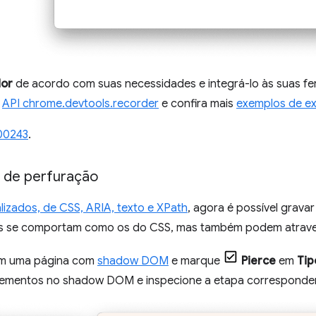
or
de acordo com suas necessidades e integrá-lo às suas fe
a
API chrome.devtools.recorder
e confira mais
exemplos de e
00243
.
 de perfuração
lizados, de CSS, ARIA, texto e XPath
, agora é possível grav
res se comportam como os do CSS, mas também podem atrave
em uma página com
shadow DOM
e marque
Pierce
em
Tip
lementos no shadow DOM e inspecione a etapa corresponde