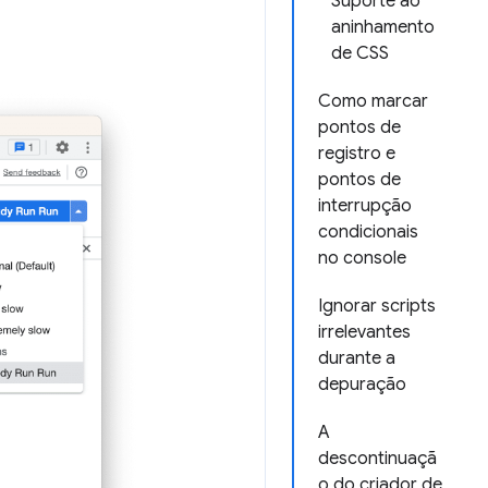
Suporte ao
aninhamento
de CSS
Como marcar
pontos de
registro e
pontos de
interrupção
condicionais
no console
Ignorar scripts
irrelevantes
durante a
depuração
A
descontinuaçã
o do criador de