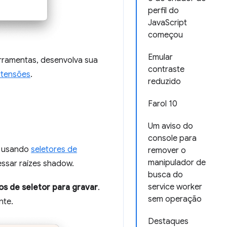
perfil do
JavaScript
começou
Emular
rramentas, desenvolva sua
contraste
xtensões
.
reduzido
Farol 10
Um aviso do
console para
ar usando
seletores de
remover o
manipulador de
ssar raízes shadow.
busca do
service worker
os de seletor para gravar
.
sem operação
nte.
Destaques