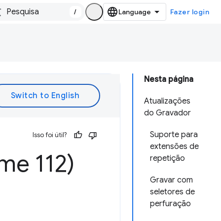
/
Fazer login
Nesta página
Atualizações
do Gravador
Suporte para
Isso foi útil?
extensões de
me 112)
repetição
Gravar com
seletores de
perfuração