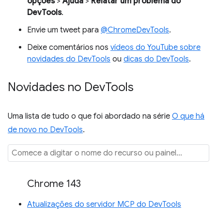
opções
>
Ajuda
>
Relatar um problema do
DevTools
.
Envie um tweet para
@ChromeDevTools
.
Deixe comentários nos
vídeos do YouTube sobre
novidades do DevTools
ou
dicas do DevTools
.
Novidades no Dev
Tools
Uma lista de tudo o que foi abordado na série
O que há
de novo no DevTools
.
Chrome 143
Atualizações do servidor MCP do DevTools