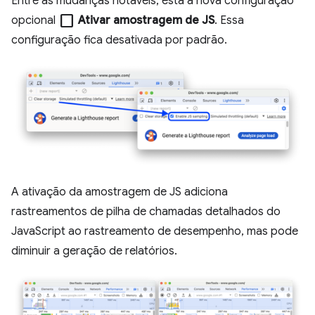
Entre as mudanças notáveis, está a nova configuração
check_box_outline_blank
opcional
Ativar amostragem de JS
. Essa
configuração fica desativada por padrão.
A ativação da amostragem de JS adiciona
rastreamentos de pilha de chamadas detalhados do
JavaScript ao rastreamento de desempenho, mas pode
diminuir a geração de relatórios.