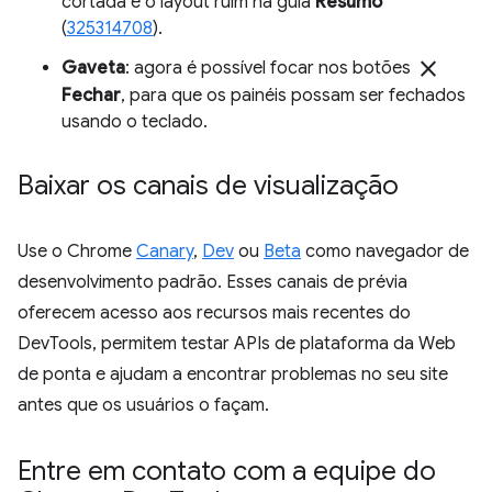
cortada e o layout ruim na guia
Resumo
(
325314708
).
close
Gaveta
: agora é possível focar nos botões
Fechar
, para que os painéis possam ser fechados
usando o teclado.
Baixar os canais de visualização
Use o Chrome
Canary
,
Dev
ou
Beta
como navegador de
desenvolvimento padrão. Esses canais de prévia
oferecem acesso aos recursos mais recentes do
DevTools, permitem testar APIs de plataforma da Web
de ponta e ajudam a encontrar problemas no seu site
antes que os usuários o façam.
Entre em contato com a equipe do