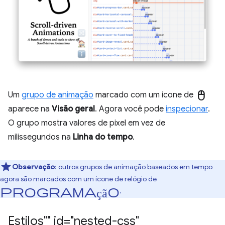
mouse
Um
grupo de animação
marcado com um ícone de
aparece na
Visão geral
. Agora você pode
inspecionar
.
O grupo mostra valores de pixel em vez de
milissegundos na
Linha do tempo
.
Observação
:
outros grupos de animação baseados em tempo
agora são marcados com um ícone de relógio de
programação
.
Estilos"" id="nested-css"