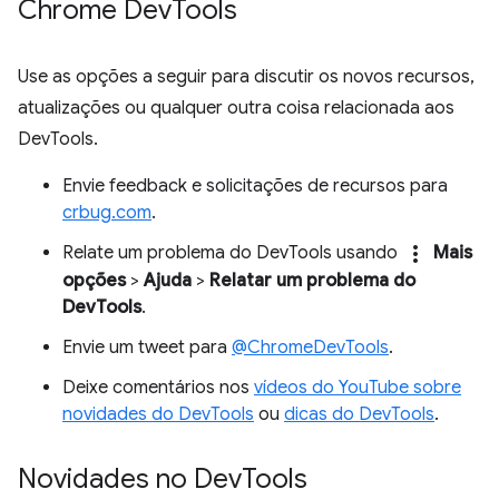
Chrome Dev
Tools
Use as opções a seguir para discutir os novos recursos,
atualizações ou qualquer outra coisa relacionada aos
DevTools.
Envie feedback e solicitações de recursos para
crbug.com
.
more_vert
Relate um problema do DevTools usando
Mais
opções
>
Ajuda
>
Relatar um problema do
DevTools
.
Envie um tweet para
@ChromeDevTools
.
Deixe comentários nos
vídeos do YouTube sobre
novidades do DevTools
ou
dicas do DevTools
.
Novidades no Dev
Tools