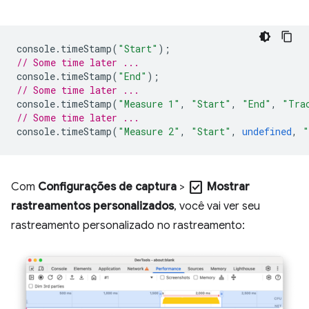
console
.
timeStamp
(
"Start"
);
// Some time later ...
console
.
timeStamp
(
"End"
);
// Some time later ...
console
.
timeStamp
(
"Measure 1"
,
"Start"
,
"End"
,
"Tra
// Some time later ...
console
.
timeStamp
(
"Measure 2"
,
"Start"
,
undefined
,
"
check_box
Com
Configurações de captura
>
Mostrar
rastreamentos personalizados
, você vai ver seu
rastreamento personalizado no rastreamento: