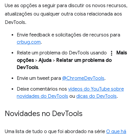
Use as opções a seguir para discutir os novos recursos,
atualizações ou qualquer outra coisa relacionada aos
DevTools.
Envie feedback e solicitações de recursos para
crbug.com
.
more_vert
Relate um problema do DevTools usando
Mais
opções
>
Ajuda
>
Relatar um problema do
DevTools
.
Envie um tweet para
@ChromeDevTools
.
Deixe comentários nos
vídeos do YouTube sobre
novidades do DevTools
ou
dicas do DevTools
.
Novidades no Dev
Tools
Uma lista de tudo o que foi abordado na série
O que há