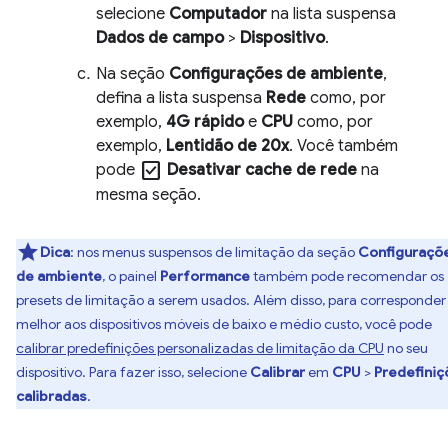
selecione
Computador
na lista suspensa
Dados de campo
>
Dispositivo
.
Na seção
Configurações de ambiente
,
defina a lista suspensa
Rede
como, por
exemplo,
4G rápido
e
CPU
como, por
exemplo,
Lentidão de 20x
. Você também
check_box
pode
Desativar cache de rede
na
mesma seção.
Dica
:
nos menus suspensos de limitação da seção
Configuraçõ
de ambiente
, o painel
Performance
também pode recomendar os
presets de limitação a serem usados. Além disso, para corresponder
melhor aos dispositivos móveis de baixo e médio custo, você pode
calibrar predefinições personalizadas de limitação da CPU
no seu
dispositivo. Para fazer isso, selecione
Calibrar
em
CPU
>
Predefiniç
calibradas
.