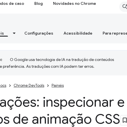
udos de caso
Blog
Novidades no Chrome
is
Configurações
Acessibilidade
Para repres
O Google usa tecnologia de IA na tradução de conteúdos
e preferência. As traduções com IA podem ter erros.
ocs
Chrome DevTools
Painéis
ções: inspecionar e
tos de animação CSS