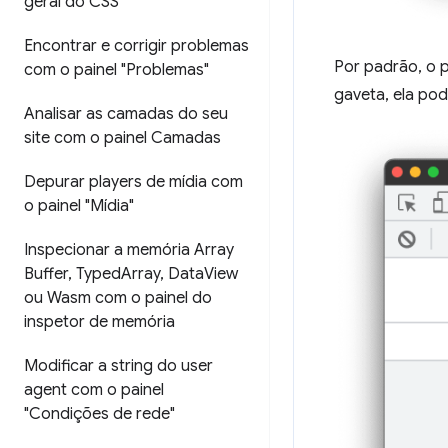
geral do CSS"
Encontrar e corrigir problemas
Por padrão, o 
com o painel "Problemas"
gaveta, ela po
Analisar as camadas do seu
site com o painel Camadas
Depurar players de mídia com
o painel "Mídia"
Inspecionar a memória Array
Buffer
,
Typed
Array
,
Data
View
ou Wasm com o painel do
inspetor de memória
Modificar a string do user
agent com o painel
"Condições de rede"