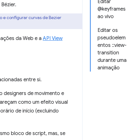
Editar
Bézier.
@keyframes
ao vivo
o e configurar curvas de Bezier
Editar os
pseudoelem
imações da Web e a
API View
entos ::view-
.
transition
durante uma
animação
acionadas entre si.
o designers de movimento e
areçam como um efeito visual
ário de início (excluindo
mo bloco de script, mas, se