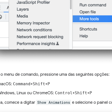
r o menu de comando, pressione uma das seguintes opções:
macOS:
Command
+
Shift
+
P
indows, Linux ou ChromeOS:
Control
+
Shift
+
P
a, comece a digitar
Show Animations
e selecione o painel 