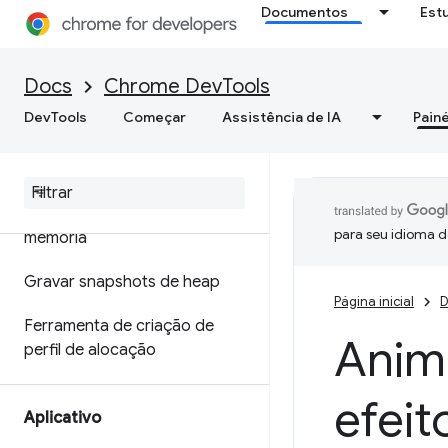
Documentos
Est
Otimizar a velocidade da Web
Memória
Docs
Chrome DevTools
DevTools
Começar
Assistência de IA
Painé
Visão geral
Terminologia de memória
Corrigir problemas de
para seu idioma d
memória
Gravar snapshots de heap
Página inicial
D
Ferramenta de criação de
Anima
perfil de alocação
efei
Aplicativo