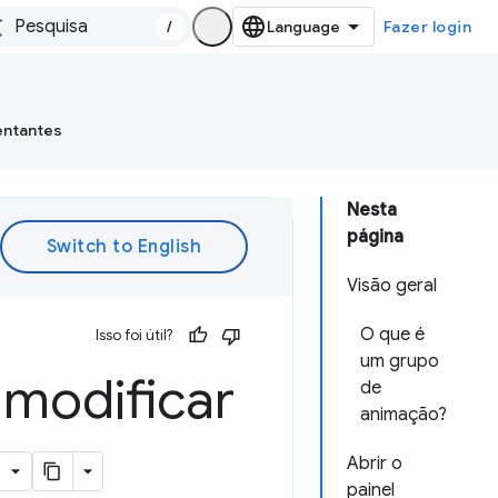
/
Fazer login
entantes
Nesta
página
Visão geral
O que é
Isso foi útil?
um grupo
 modificar
de
animação?
Abrir o
painel