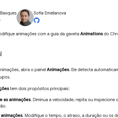
 Basques
Sofia Emelianova
odifique animações com a guia da gaveta
Animations
do Chr
l
animações, abra o painel
Animações
. Ele detecta automatica
rupos.
ções
tem dois propósitos principais:
ne as animações
. Diminua a velocidade, repita ou inspecione
ão.
r animações
. Modifique o tempo, o atraso, a duração ou os