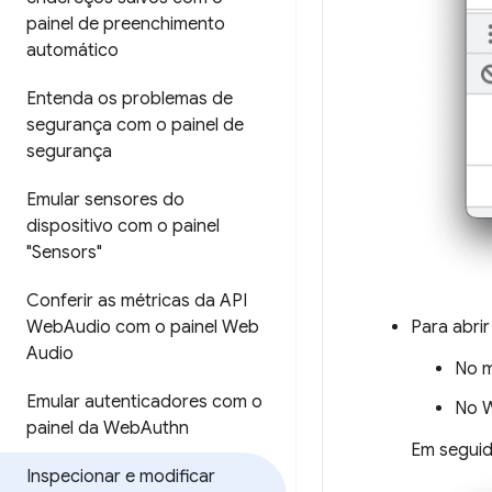
painel de preenchimento
automático
Entenda os problemas de
segurança com o painel de
segurança
Emular sensores do
dispositivo com o painel
"Sensors"
Conferir as métricas da API
Para abri
Web
Audio com o painel Web
Audio
No 
Emular autenticadores com o
No W
painel da Web
Authn
Em seguid
Inspecionar e modificar