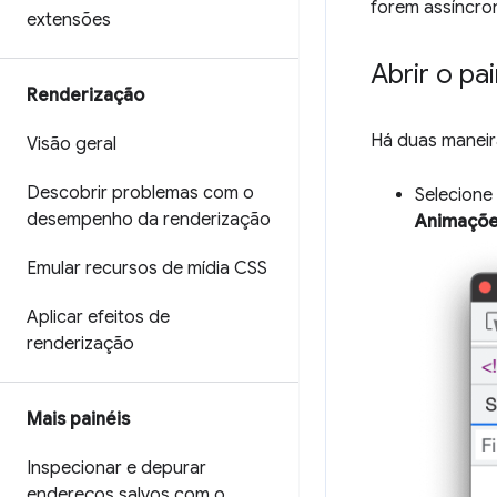
forem assíncro
extensões
Abrir o pa
Renderização
Há duas maneira
Visão geral
Descobrir problemas com o
Selecione
desempenho da renderização
Animaçõ
Emular recursos de mídia CSS
Aplicar efeitos de
renderização
Mais painéis
Inspecionar e depurar
endereços salvos com o