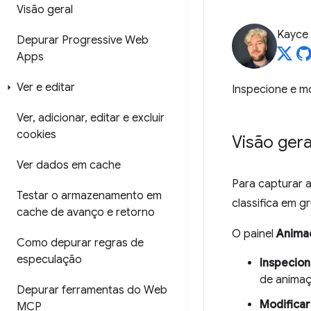
Visão geral
Kayce
Depurar Progressive Web
Apps
Ver e editar
Inspecione e m
Ver
,
adicionar
,
editar e excluir
cookies
Visão gera
Ver dados em cache
Para capturar 
Testar o armazenamento em
classifica em g
cache de avanço e retorno
O painel
Anima
Como depurar regras de
especulação
Inspecio
de animaç
Depurar ferramentas do Web
Modifica
MCP