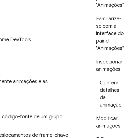
"Animações"
Familiarize-
se com a
interface do
ome DevTools.
painel
"Animações"
Inspecionar
animações
mente animações e as
Conferir
detalhes
da
animação
 o código-fonte de um grupo
Modificar
animações
 deslocamentos de frame-chave