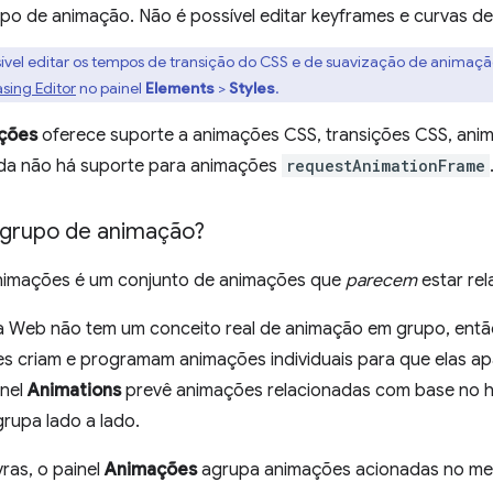
po de animação. Não é possível editar keyframes e curvas de 
sível editar os tempos de transição do CSS e de suavização de animaçã
asing Editor
no painel
Elements
>
Styles
.
ções
oferece suporte a animações CSS, transições CSS, an
nda não há suporte para animações
requestAnimationFrame
grupo de animação?
nimações é um conjunto de animações que
parecem
estar rel
a Web não tem um conceito real de animação em grupo, entã
s criam e programam animações individuais para que elas ap
inel
Animations
prevê animações relacionadas com base no hor
grupa lado a lado.
ras, o painel
Animações
agrupa animações acionadas no mes