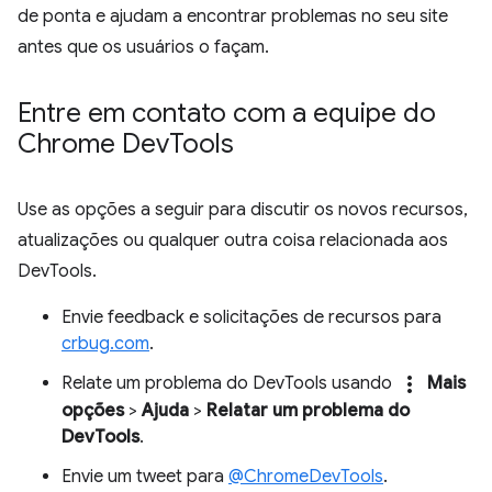
de ponta e ajudam a encontrar problemas no seu site
antes que os usuários o façam.
Entre em contato com a equipe do
Chrome Dev
Tools
Use as opções a seguir para discutir os novos recursos,
atualizações ou qualquer outra coisa relacionada aos
DevTools.
Envie feedback e solicitações de recursos para
crbug.com
.
more_vert
Relate um problema do DevTools usando
Mais
opções
>
Ajuda
>
Relatar um problema do
DevTools
.
Envie um tweet para
@ChromeDevTools
.