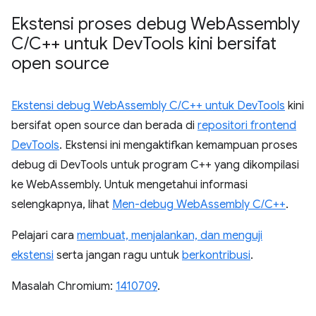
Ekstensi proses debug Web
Assembly
C
/
C++ untuk Dev
Tools kini bersifat
open source
Ekstensi debug WebAssembly C/C++ untuk DevTools
kini
bersifat open source dan berada di
repositori frontend
DevTools
. Ekstensi ini mengaktifkan kemampuan proses
debug di DevTools untuk program C++ yang dikompilasi
ke WebAssembly. Untuk mengetahui informasi
selengkapnya, lihat
Men-debug WebAssembly C/C++
.
Pelajari cara
membuat, menjalankan, dan menguji
ekstensi
serta jangan ragu untuk
berkontribusi
.
Masalah Chromium:
1410709
.