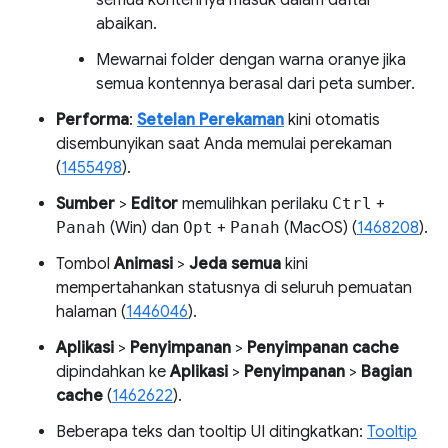
semua kontennya masuk dalam daftar
abaikan.
Mewarnai folder dengan warna oranye jika
semua kontennya berasal dari peta sumber.
Performa
:
Setelan Perekaman
kini otomatis
disembunyikan saat Anda memulai perekaman
(
1455498
).
Sumber
>
Editor
memulihkan perilaku
Ctrl
+
Panah
(Win) dan
Opt
+
Panah
(MacOS) (
1468208
).
Tombol
Animasi
>
Jeda semua
kini
mempertahankan statusnya di seluruh pemuatan
halaman (
1446046
).
Aplikasi
>
Penyimpanan
>
Penyimpanan cache
dipindahkan ke
Aplikasi
>
Penyimpanan
>
Bagian
cache
(
1462622
).
Beberapa teks dan tooltip UI ditingkatkan:
Tooltip