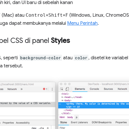
ah kiri, dan UI baru di sebelah kanan
F
(Mac) atau
Control
+
Shift
+
F
(Windows, Linux, ChromeOS
 juga dapat membukanya melalui
Menu Perintah
.
iabel CSS di panel
Styles
S, seperti
background-color
atau
color
, disetel ke variabe
a tersebut.