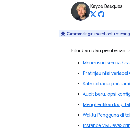
Kayce Basques
Catatan:
Ingin membantu meningka
Fitur baru dan perubahan b
Menelusuri semua hea
Pratinjau nilai variabe
Salin sebagai pengamb
Audit baru, opsi konfi
Menghentikan loop ta
Waktu Pengguna di t
Instance VM JavaScrip