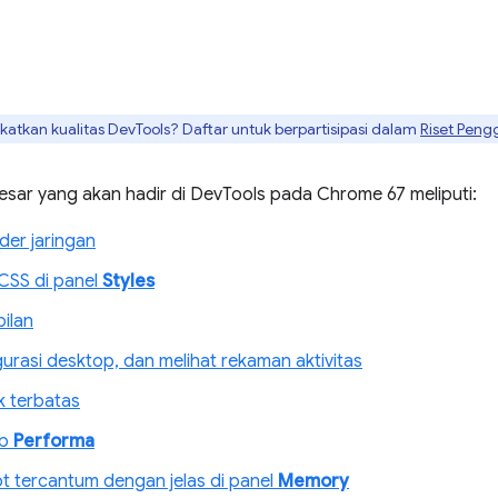
tkan kualitas DevTools? Daftar untuk berpartisipasi dalam
Riset Peng
esar yang akan hadir di DevTools pada Chrome 67 meliputi:
der jaringan
l CSS di panel
Styles
ilan
gurasi desktop, dan melihat rekaman aktivitas
k terbatas
ab
Performa
t tercantum dengan jelas di panel
Memory