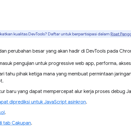
tkan kualitas DevTools? Daftar untuk berpartisipasi dalam
Riset Peng
 dan perubahan besar yang akan hadir di DevTools pada Chrom
rmasuk pengujian untuk progressive web app, performa, aksesibi
ari tahu pihak ketiga mana yang membuat permintaan jaringa
t.
tur baru yang dapat mempercepat alur kerja proses debug Ja
at diprediksi untuk JavaScript asinkron
.
sol
.
di tab Cakupan
.