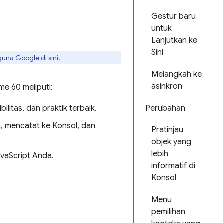
Gestur baru
untuk
Lanjutkan ke
Sini
guna Google di sini
.
Melangkah ke
asinkron
e 60 meliputi:
litas, dan praktik terbaik.
Perubahan
n, mencatat ke Konsol, dan
Pratinjau
objek yang
lebih
vaScript Anda.
informatif di
Konsol
Menu
pemilihan