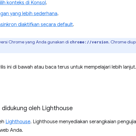
ih konteks di Konsol
.
ngan yang lebih sederhana
.
inkron diaktifkan secara default
.
ersi Chrome yang Anda gunakan di
. Chrome diup
chrome://version
ilis ini di bawah atau baca terus untuk mempelajari lebih lanjut
 didukung oleh Lighthouse
leh
Lighthouse
. Lighthouse menyediakan serangkaian penguji
 web Anda.