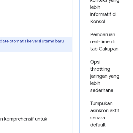
konteks yang
lebih
informatif di
Konsol
Pembaruan
date otomatis ke versi utama baru
real-time di
tab Cakupan
Opsi
.
throttling
jaringan yang
lebih
sederhana
Tumpukan
asinkron aktif
secara
an komprehensif untuk
default