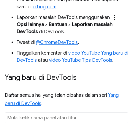
kami di
crbug.com
.
more_vert
Laporkan masalah DevTools menggunakan
Opsi lainnya
>
Bantuan
>
Laporkan masalah
DevTools
di DevTools.
Tweet di
@ChromeDevTools
.
Tinggalkan komentar di
video YouTube Yang baru di
DevTools
atau
video YouTube Tips DevTools
.
Yang baru di Dev
Tools
Daftar semua hal yang telah dibahas dalam seri
Yang
baru di DevTools
.