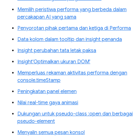
Memilih peristiwa performa yang berbeda dalam
percakapan AI yang sama
Penyorotan pihak pertama dan ketiga di Performa
Data kolom dalam tooltip dan insight penanda
Insight perubahan tata letak paksa
Insight'Optimalkan ukuran DOM'
Memperluas rekaman aktivitas performa dengan
console.timeStamp
Peningkatan panel elemen
Nilai real-time gaya animasi
Dukungan untuk pseudo-class :open dan berbagai
pseudo-element
Menyalin semua pesan konsol