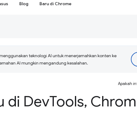
asus
Blog
Baru di Chrome
menggunakan teknologi AI untuk menerjemahkan konten ke
erjemahan AI mungkin mengandung kesalahan.
Apakah in
u di Dev
Tools
,
Chrome