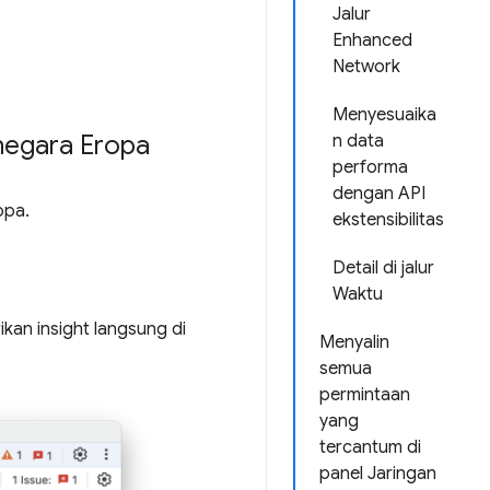
Jalur
Enhanced
Network
Menyesuaika
 negara Eropa
n data
performa
dengan API
opa.
ekstensibilitas
Detail di jalur
Waktu
kan insight langsung di
Menyalin
semua
permintaan
yang
tercantum di
panel Jaringan