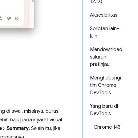
12.1.0
Aksesibilitas
Sorotan lain-
lain
Mendownload
saluran
pratinjau
Menghubungi
tim Chrome
DevTools
Yang baru di
g di awal, misalnya, durasi
DevTools
bih baik pada isyarat visual
Chrome 143
e
>
Summary
. Selain itu, jika
prosesnya.