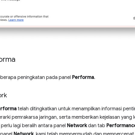
forma
eberapa peningkatan pada panel
Performa
.
ork
erforma
telah ditingkatkan untuk menampilkan informasi pentin
erarki pemrakarsa jaringan, serta memberikan kejelasan yang le
perlu lagi beralih antara panel
Network
dan tab
Performanc
 panel
Network
, kami telah mempermudah dan mempercepat 