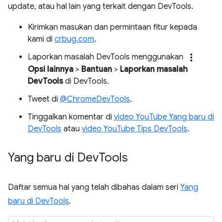
update, atau hal lain yang terkait dengan DevTools.
Kirimkan masukan dan permintaan fitur kepada
kami di
crbug.com
.
more_vert
Laporkan masalah DevTools menggunakan
Opsi lainnya
>
Bantuan
>
Laporkan masalah
DevTools
di DevTools.
Tweet di
@ChromeDevTools
.
Tinggalkan komentar di
video YouTube Yang baru di
DevTools
atau
video YouTube Tips DevTools
.
Yang baru di Dev
Tools
Daftar semua hal yang telah dibahas dalam seri
Yang
baru di DevTools
.