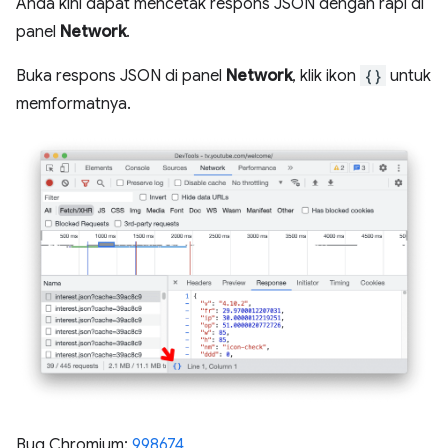
Anda kini dapat mencetak respons JSON dengan rapi di
panel
Network
.
Buka respons JSON di panel
Network
, klik ikon
{}
untuk
memformatnya.
Bug Chromium:
998674