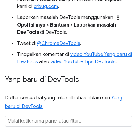
kami di
crbug.com
.
more_vert
Laporkan masalah DevTools menggunakan
Opsi lainnya
>
Bantuan
>
Laporkan masalah
DevTools
di DevTools.
Tweet di
@ChromeDevTools
.
Tinggalkan komentar di
video YouTube Yang baru di
DevTools
atau
video YouTube Tips DevTools
.
Yang baru di Dev
Tools
Daftar semua hal yang telah dibahas dalam seri
Yang
baru di DevTools
.