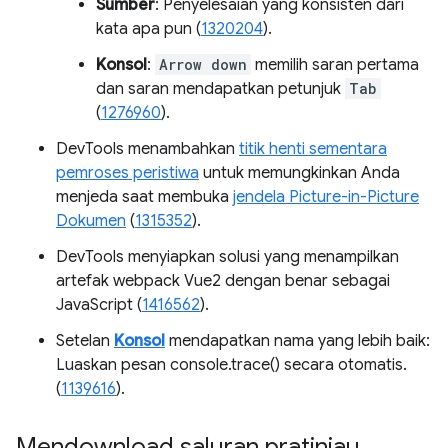
Sumber
: Penyelesaian yang konsisten dari
kata apa pun (
1320204
).
Konsol
:
Arrow down
memilih saran pertama
dan saran mendapatkan petunjuk
Tab
(
1276960
).
DevTools menambahkan
titik henti sementara
pemroses peristiwa
untuk memungkinkan Anda
menjeda saat membuka
jendela Picture-in-Picture
Dokumen
(
1315352
).
DevTools menyiapkan solusi yang menampilkan
artefak webpack Vue2 dengan benar sebagai
JavaScript (
1416562
).
Setelan
Konsol
mendapatkan nama yang lebih baik:
Luaskan pesan console.trace() secara otomatis.
(
1139616
).
Mendownload saluran pratinjau