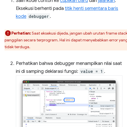
Salin kode contoh ke
cuplikan baru
dan
jalankan
.
Eksekusi berhenti pada
titik henti sementara baris
kode
debugger
.
Perhatian:
Saat eksekusi dijeda, jangan ubah urutan frame stac
panggilan secara terprogram. Hal ini dapat menyebabkan error yan
tidak terduga.
Perhatikan bahwa debugger menampilkan nilai saat
ini di samping deklarasi fungsi:
value = 1
.