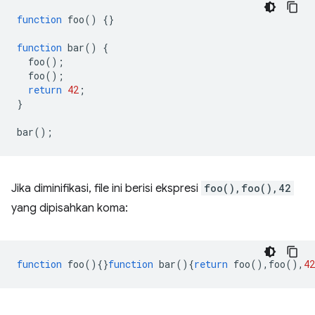
function
foo
()
{}
function
bar
()
{
foo
();
foo
();
return
42
;
}
bar
();
Jika diminifikasi, file ini berisi ekspresi
foo(),foo(),42
yang dipisahkan koma:
function
foo
(){}
function
bar
(){
return
foo
(),
foo
(),
42