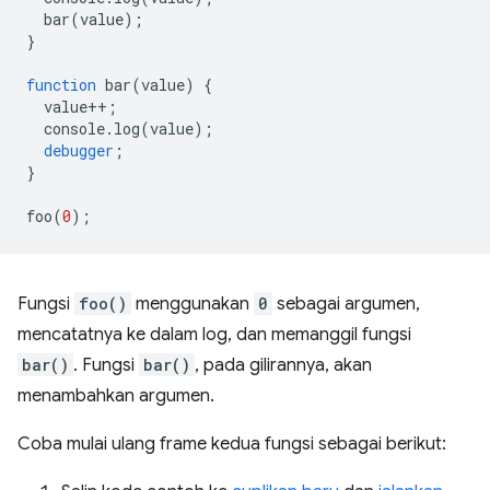
bar
(
value
);
}
function
bar
(
value
)
{
value
++
;
console
.
log
(
value
);
debugger
;
}
foo
(
0
);
Fungsi
foo()
menggunakan
0
sebagai argumen,
mencatatnya ke dalam log, dan memanggil fungsi
bar()
. Fungsi
bar()
, pada gilirannya, akan
menambahkan argumen.
Coba mulai ulang frame kedua fungsi sebagai berikut: