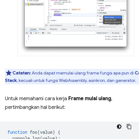
Catatan:
Anda dapat memulai ulang frame fungsi apa pun di
Ca
Stack
, kecuali untuk fungsi WebAssembly, asinkron, dan generator.
Untuk memahami cara kerja
Frame mulai ulang
,
pertimbangkan hal berikut:
function
foo
(
value
)
{
console
.
log
(
value
);