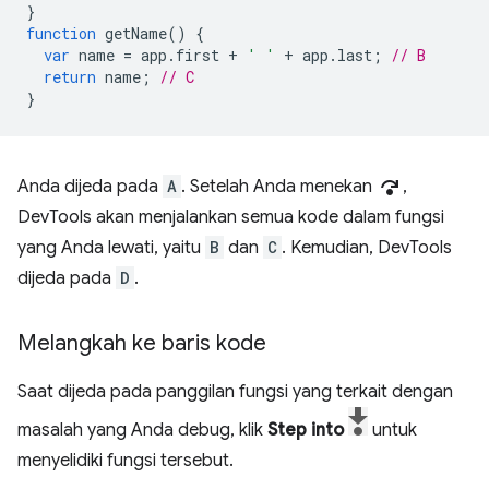
}
function
getName
()
{
var
name
=
app
.
first
+
' '
+
app
.
last
;
// B
return
name
;
// C
}
step_over
Anda dijeda pada
A
. Setelah Anda menekan
,
DevTools akan menjalankan semua kode dalam fungsi
yang Anda lewati, yaitu
B
dan
C
. Kemudian, DevTools
dijeda pada
D
.
Melangkah ke baris kode
Saat dijeda pada panggilan fungsi yang terkait dengan
masalah yang Anda debug, klik
Step into
untuk
menyelidiki fungsi tersebut.