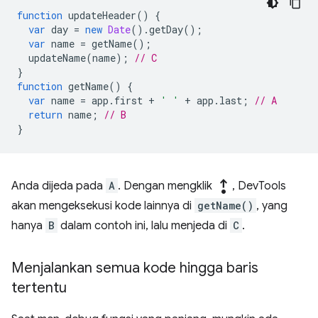
function
updateHeader
()
{
var
day
=
new
Date
().
getDay
();
var
name
=
getName
();
updateName
(
name
);
// C
}
function
getName
()
{
var
name
=
app
.
first
+
' '
+
app
.
last
;
// A
return
name
;
// B
}
step_out
Anda dijeda pada
A
. Dengan mengklik
, DevTools
akan mengeksekusi kode lainnya di
getName()
, yang
hanya
B
dalam contoh ini, lalu menjeda di
C
.
Menjalankan semua kode hingga baris
tertentu