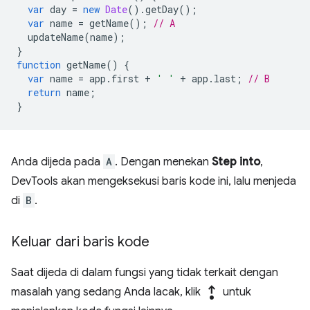
var
day
=
new
Date
().
getDay
();
var
name
=
getName
();
// A
updateName
(
name
);
}
function
getName
()
{
var
name
=
app
.
first
+
' '
+
app
.
last
;
// B
return
name
;
}
Anda dijeda pada
A
. Dengan menekan
Step into
,
DevTools akan mengeksekusi baris kode ini, lalu menjeda
di
B
.
Keluar dari baris kode
Saat dijeda di dalam fungsi yang tidak terkait dengan
step_out
masalah yang sedang Anda lacak, klik
untuk