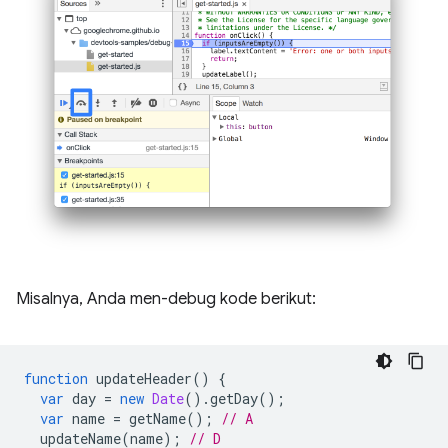
Misalnya, Anda men-debug kode berikut:
function
updateHeader
()
{
var
day
=
new
Date
().
getDay
();
var
name
=
getName
();
// A
updateName
(
name
);
// D