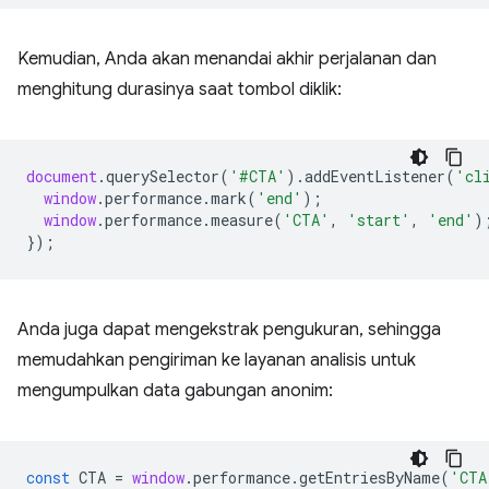
Kemudian, Anda akan menandai akhir perjalanan dan
menghitung durasinya saat tombol diklik:
document
.
querySelector
(
'#CTA'
).
addEventListener
(
'cl
window
.
performance
.
mark
(
'end'
);
window
.
performance
.
measure
(
'CTA'
,
'start'
,
'end'
)
});
Anda juga dapat mengekstrak pengukuran, sehingga
memudahkan pengiriman ke layanan analisis untuk
mengumpulkan data gabungan anonim:
const
CTA
=
window
.
performance
.
getEntriesByName
(
'CTA