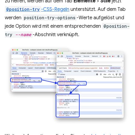
zu helfen, werden auf dem Tab
Elemente
>
Stile
jetzt
@position-try
-CSS-Regeln
unterstützt. Auf dem Tab
werden
position-try-options
-Werte aufgelöst und
jede Option wird mit einem entsprechenden
@position-
try
--name
-Abschnitt verknüpft.