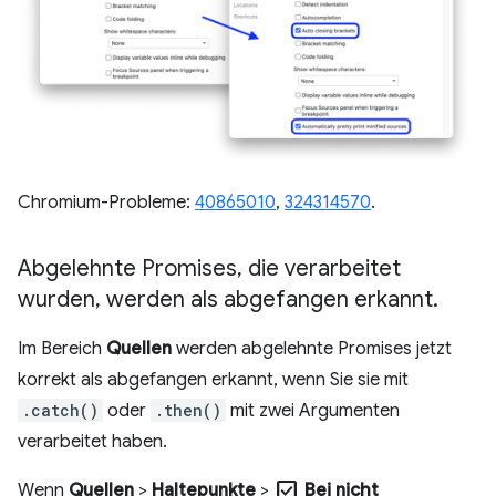
Chromium-Probleme:
40865010
,
324314570
.
Abgelehnte Promises
,
die verarbeitet
wurden
,
werden als abgefangen erkannt
.
Im Bereich
Quellen
werden abgelehnte Promises jetzt
korrekt als abgefangen erkannt, wenn Sie sie mit
.catch()
oder
.then()
mit zwei Argumenten
verarbeitet haben.
check_box
Wenn
Quellen
>
Haltepunkte
>
Bei nicht