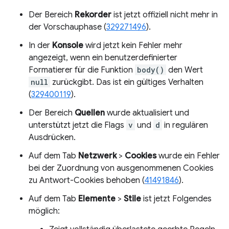
Der Bereich
Rekorder
ist jetzt offiziell nicht mehr in
der Vorschauphase (
329271496
).
In der
Konsole
wird jetzt kein Fehler mehr
angezeigt, wenn ein benutzerdefinierter
Formatierer für die Funktion
body()
den Wert
null
zurückgibt. Das ist ein gültiges Verhalten
(
329400119
).
Der Bereich
Quellen
wurde aktualisiert und
unterstützt jetzt die Flags
v
und
d
in regulären
Ausdrücken.
Auf dem Tab
Netzwerk
>
Cookies
wurde ein Fehler
bei der Zuordnung von ausgenommenen Cookies
zu Antwort-Cookies behoben (
41491846
).
Auf dem Tab
Elemente
>
Stile
ist jetzt Folgendes
möglich: