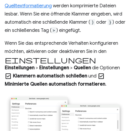
Quelltextformatierung
werden komprimierte Dateien
lesbar. Wenn Sie eine öffnende Klammer eingeben, wird
automatisch eine schließende Klammer (
)
oder
}
) oder
ein schließendes Tag (
>
) eingefügt.
Wenn Sie das entsprechende Verhalten konfigurieren
möchten, aktivieren oder deaktivieren Sie in den
Einstellungen
Einstellungen
>
Einstellungen
>
Quellen
die Optionen
check_box
check_box
Klammern automatisch schließen
und
Minimierte Quellen automatisch formatieren
.