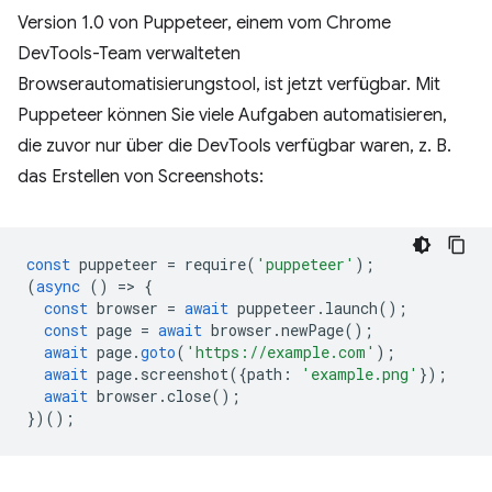
Version 1.0 von Puppeteer, einem vom Chrome
DevTools-Team verwalteten
Browserautomatisierungstool, ist jetzt verfügbar. Mit
Puppeteer können Sie viele Aufgaben automatisieren,
die zuvor nur über die DevTools verfügbar waren, z. B.
das Erstellen von Screenshots:
const
puppeteer
=
require
(
'puppeteer'
);
(
async
()
=
>
{
const
browser
=
await
puppeteer
.
launch
();
const
page
=
await
browser
.
newPage
();
await
page
.
goto
(
'https://example.com'
);
await
page
.
screenshot
({
path
:
'example.png'
});
await
browser
.
close
();
})();