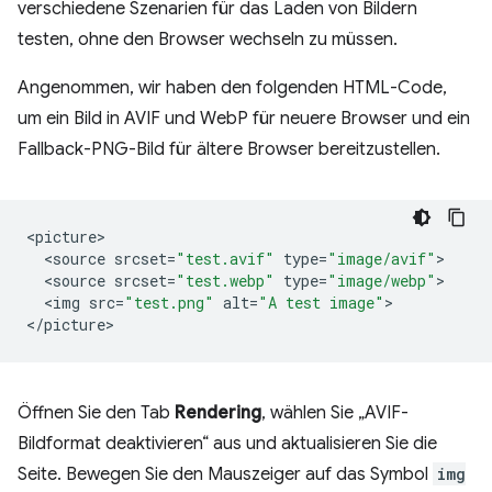
verschiedene Szenarien für das Laden von Bildern
testen, ohne den Browser wechseln zu müssen.
Angenommen, wir haben den folgenden HTML-Code,
um ein Bild in AVIF und WebP für neuere Browser und ein
Fallback-PNG-Bild für ältere Browser bereitzustellen.
<
picture
<
source
srcset
=
"test.avif"
type
=
"image/avif"
<
source
srcset
=
"test.webp"
type
=
"image/webp"
<
img
src
=
"test.png"
alt
=
"A test image"
>

<
/picture
Öffnen Sie den Tab
Rendering
, wählen Sie „AVIF-
Bildformat deaktivieren“ aus und aktualisieren Sie die
Seite. Bewegen Sie den Mauszeiger auf das Symbol
img