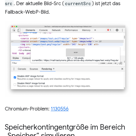
src
. Der aktuelle Bild-Src (
currentSrc
) ist jetzt das
Fallback-WebP-Bild.
Chromium-Problem:
1130556
Speicherkontingentgröße im Bereich
„Speicher“ simulieren