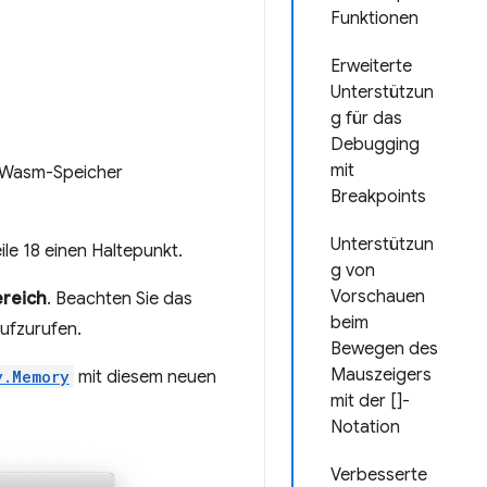
Funktionen
Erweiterte
Unterstützun
g für das
Debugging
mit
n Wasm-Speicher
Breakpoints
Unterstützun
ile 18 einen Haltepunkt.
g von
Vorschauen
ereich
. Beachten Sie das
beim
ufzurufen.
Bewegen des
Mauszeigers
y.Memory
mit diesem neuen
mit der []-
Notation
Verbesserte