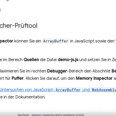
0
cher-Prüftool
pector
können Sie ein
ArrayBuffer
in JavaScript sowie de
e im Bereich
Quellen
die Datei
demo-js.js
und setzen Sie in Ze
 Maximieren Sie im rechten
Debugger
-Bereich den Abschnitt
B
rt für
Puffer
. Klicken Sie darauf, um den
Memory Inspector
a
Untersuchen von JavaScript-
ArrayBuffer
und
WebAssembl
e in der Dokumentation.