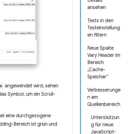
Details“
ansehen
Tests in den
Testeinstellung
en filtern
Neue Spalte
Vary Header im
Bereich
„Cache-
Speicher“
e
angewendet wird, sehen
Verbesserunge
das Symbol, um ein Scroll-
n am
Quellenbereich
 hat eine durchgezogene
Unterstützun
adding-Bereich ist grün und
g für neue
JavaScript-