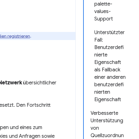
palette-
values-
Support
Unterstützter
ien registrieren
.
Fall:
Benutzerdefi
nierte
Eigenschaft
als Fallback
einer anderen
Netzwerk
übersichtlicher
benutzerdefi
nierten
Eigenschaft
esetzt. Den Fortschritt
Verbesserte
Unterstützung
ypen und eines zum
von
Quellzuordnun
kies und Anfragen sowie