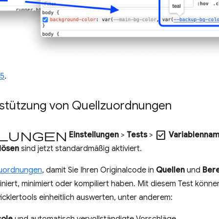
65
.
rstützung von Quellzuordnungen
lungen
check_box
Einstellungen
>
Tests
>
Variablennam
lösen
sind jetzt standardmäßig aktiviert.
zuordnungen
, damit Sie Ihren Originalcode in
Quellen
und
Ber
iert, minimiert oder kompiliert haben. Mit diesem Test können
cklertools einheitlich auswerten, unter anderem:
ole
und automatisch vervollständigte Vorschläge