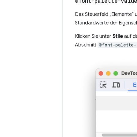
@font-palette-valu
Das Steuerfeld „Elemente“ u
Standardwerte der Eigensc
Klicken Sie unter
Stile
auf d
Abschnitt
@font-palette-