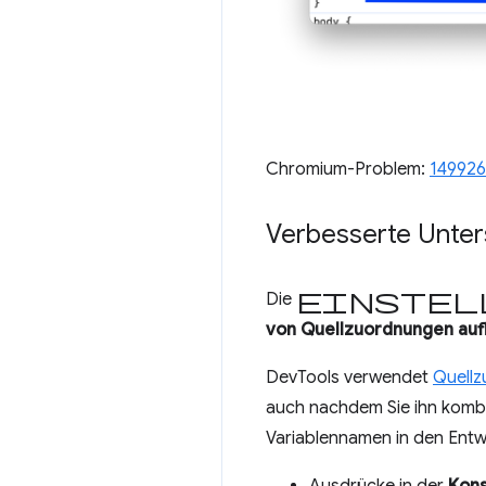
Chromium-Problem:
14992
Verbesserte Unte
Einstel
Die
von Quellzuordnungen auf
DevTools verwendet
Quell
auch nachdem Sie ihn kombin
Variablennamen in den Entwi
Ausdrücke in der
Kons