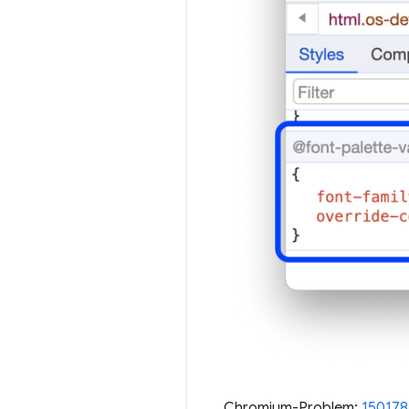
Chromium-Problem:
150178