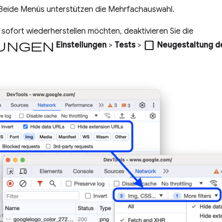
 Beide Menüs unterstützen die Mehrfachauswahl.
te sofort wiederherstellen möchten, deaktivieren Sie die
ungen
check_box_outline_blank
Einstellungen
>
Tests
>
Neugestaltung de