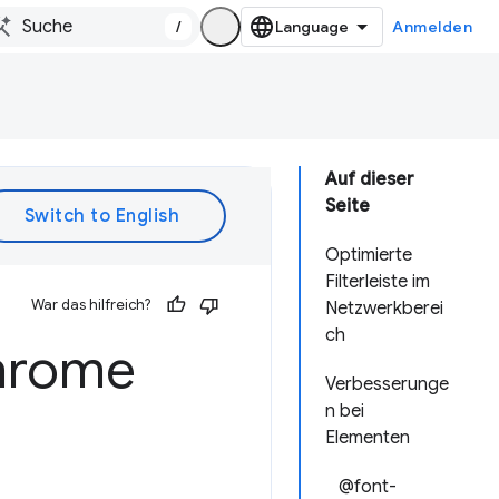
/
Anmelden
Auf dieser
Seite
Optimierte
Filterleiste im
War das hilfreich?
Netzwerkberei
ch
Chrome
Verbesserunge
n bei
Elementen
@font-