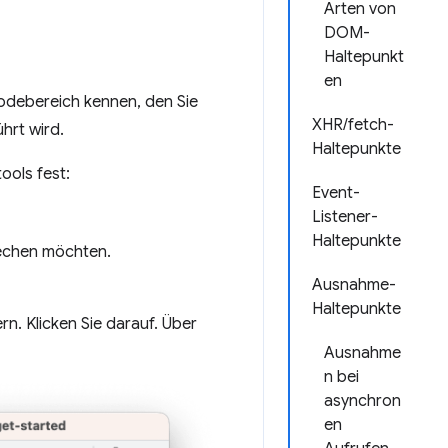
Arten von
DOM-
Haltepunkt
en
odebereich kennen, den Sie
XHR/fetch-
hrt wird.
Haltepunkte
ools fest:
Event-
Listener-
Haltepunkte
rechen möchten.
Ausnahme-
Haltepunkte
n. Klicken Sie darauf. Über
Ausnahme
n bei
asynchron
en