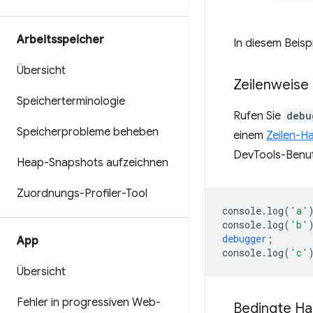
Arbeitsspeicher
In diesem Beisp
Übersicht
Zeilenweise
Speicherterminologie
Rufen Sie
debu
Speicherprobleme beheben
einem
Zeilen-H
DevTools-Benut
Heap-Snapshots aufzeichnen
Zuordnungs-Profiler-Tool
console
.
log
(
'a'
console
.
log
(
'b'
debugger
;
App
console
.
log
(
'c'
Übersicht
Fehler in progressiven Web-
Bedingte Ha