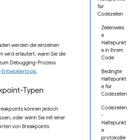
für
Codezeilen
Zeilenweis
e
Haltepunkt
faden werden die einzelnen
e in Ihrem
 wird erläutert, wann Sie die
Code
ial zum Debugging-Prozess
-Entwicklertools
.
Bedingte
Haltepunkt
e für
kpoint-Typen
Codezeilen
Codezeilen
Breakpoints können jedoch
-
ssen, oder wenn Sie mit einer
Haltepunkt
Arten von Breakpoints
e
protokollie