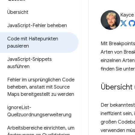
Übersicht
Kayce
Java
Script-Fehler beheben
Code mit Haltepunkten
Mit Breakpoints
pausieren
Arten von Break
Java
Script-Snippets
einzelnen Arten
ausführen
finden Sie unte
Fehler im ursprünglichen Code
Übersicht
beheben
,
anstatt mit Source
Maps bereitgestellt zu werden
Der bekanntest
ignore
List-
ineffizient sei
Quellzuordnungserweiterung
großen Codebas
Arbeitsbereiche einrichten
,
um
verwenden müss