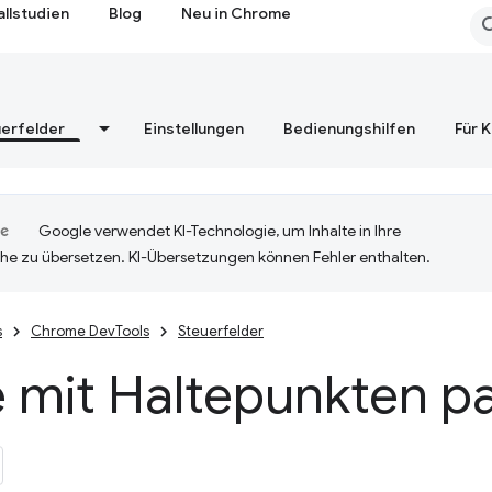
allstudien
Blog
Neu in Chrome
erfelder
Einstellungen
Bedienungshilfen
Für 
Google verwendet KI-Technologie, um Inhalte in Ihre
he zu übersetzen. KI-Übersetzungen können Fehler enthalten.
s
Chrome DevTools
Steuerfelder
 mit Haltepunkten p