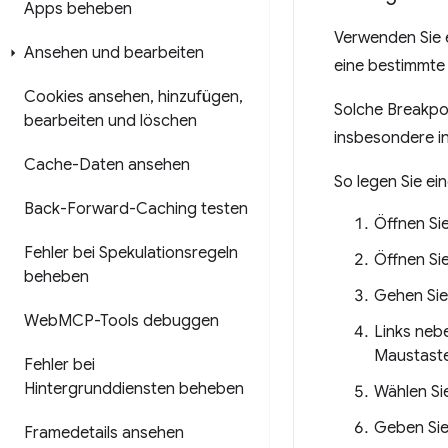
Apps beheben
Verwenden Sie 
Ansehen und bearbeiten
eine bestimmte 
Cookies ansehen
,
hinzufügen
,
Solche Breakpoi
bearbeiten und löschen
insbesondere in
Cache-Daten ansehen
So legen Sie ei
Back-Forward-Caching testen
Öffnen Si
Fehler bei Spekulationsregeln
Öffnen Si
beheben
Gehen Sie
Web
MCP-Tools debuggen
Links nebe
Maustaste
Fehler bei
Hintergrunddiensten beheben
Wählen Si
Geben Sie 
Framedetails ansehen