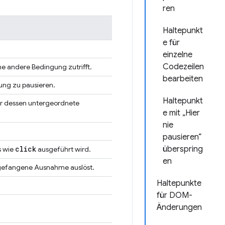
ren
Haltepunkt
e für
einzelne
Codezeilen
ne andere Bedingung zutrifft.
bearbeiten
rung zu pausieren.
Haltepunkt
r dessen untergeordnete
e mit „Hier
nie
pausieren“
click
überspring
s wie
ausgeführt wird.
en
bgefangene Ausnahme auslöst.
Haltepunkte
für DOM-
Änderungen