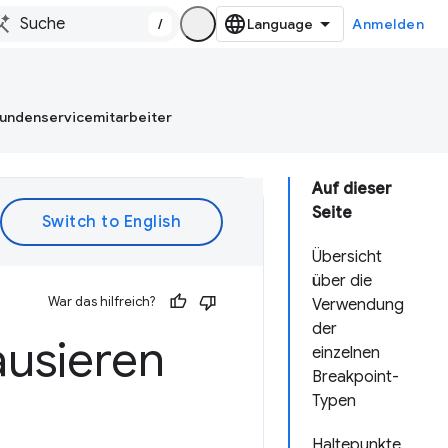
/
Anmelden
Kundenservicemitarbeiter
Auf dieser
Seite
Übersicht
über die
War das hilfreich?
Verwendung
der
ausieren
einzelnen
Breakpoint-
Typen
Haltepunkte