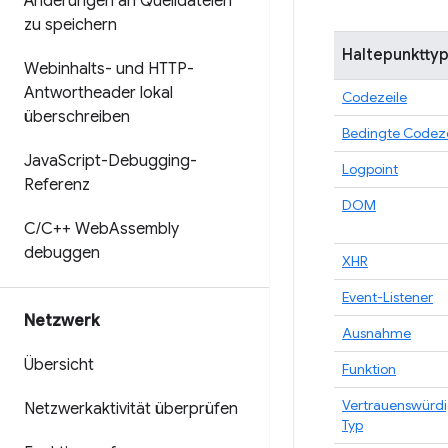
Änderungen an Quelldateien
zu speichern
Haltepunktty
Webinhalts- und HTTP-
Antwortheader lokal
Codezeile
überschreiben
Bedingte Codeze
Java
Script-Debugging-
Logpoint
Referenz
DOM
C
/
C++ Web
Assembly
debuggen
XHR
Event-Listener
Netzwerk
Ausnahme
Übersicht
Funktion
Vertrauenswürdi
Netzwerkaktivität überprüfen
Typ