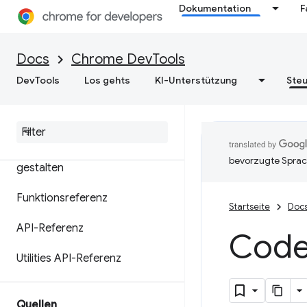
Dokumentation
F
Konsolenstatistiken
analysieren
Docs
Chrome DevTools
Logeinträge
DevTools
Los gehts
KI-Unterstützung
Steu
Java
Script ausführen
Java
Script in Echtzeit ansehen
Mitteilungen formatieren und
bevorzugte Sprac
gestalten
Funktionsreferenz
Startseite
Doc
API-Referenz
Code
Utilities API-Referenz
Quellen