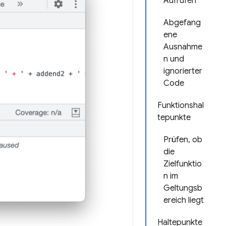
Aufrufen
Abgefang
ene
Ausnahme
n und
ignorierter
Code
Funktionshal
tepunkte
Prüfen, ob
die
Zielfunktio
n im
Geltungsb
ereich liegt
Haltepunkte