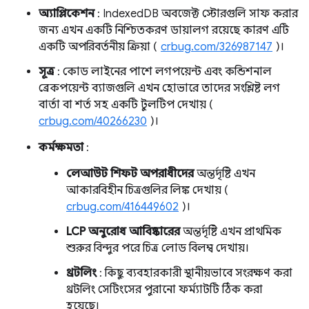
অ্যাপ্লিকেশন
: IndexedDB অবজেক্ট স্টোরগুলি সাফ করার
জন্য এখন একটি নিশ্চিতকরণ ডায়ালগ রয়েছে কারণ এটি
একটি অপরিবর্তনীয় ক্রিয়া (
crbug.com/326987147
)।
সূত্র
: কোড লাইনের পাশে লগপয়েন্ট এবং কন্ডিশনাল
ব্রেকপয়েন্ট ব্যাজগুলি এখন হোভারে তাদের সংশ্লিষ্ট লগ
বার্তা বা শর্ত সহ একটি টুলটিপ দেখায় (
crbug.com/40266230
)।
কর্মক্ষমতা
:
লেআউট শিফট অপরাধীদের
অন্তর্দৃষ্টি এখন
আকারবিহীন চিত্রগুলির লিঙ্ক দেখায় (
crbug.com/416449602
)।
LCP অনুরোধ আবিষ্কারের
অন্তর্দৃষ্টি এখন প্রাথমিক
শুরুর বিন্দুর পরে চিত্র লোড বিলম্ব দেখায়।
থ্রটলিং
: কিছু ব্যবহারকারী স্থানীয়ভাবে সংরক্ষণ করা
থ্রটলিং সেটিংসের পুরানো ফর্ম্যাটটি ঠিক করা
হয়েছে।