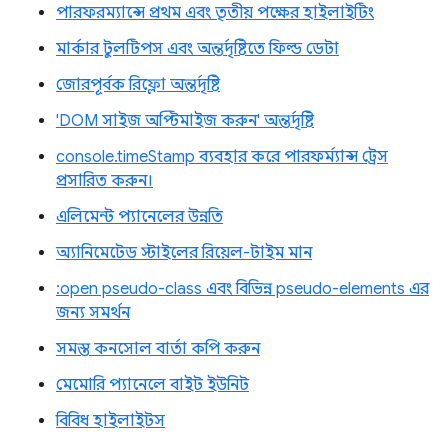
পারফরম্যান্সে প্রথম এবং তৃতীয় পক্ষের হাইলাইটিং
মার্কার টুলটিপস এবং অন্তর্দৃষ্টিতে ফিল্ড ডেটা
জোরপূর্বক রিফ্লো অন্তর্দৃষ্টি
'DOM সাইজ অপ্টিমাইজ করুন' অন্তর্দৃষ্টি
console.timeStamp ব্যবহার করে পারফর্ম্যান্স ট্রেস
প্রসারিত করুন।
এলিমেন্ট প্যানেলের উন্নতি
অ্যানিমেটেড স্টাইলের রিয়েল-টাইম মান
:open pseudo-class এবং বিভিন্ন pseudo-elements এর
জন্য সমর্থন
সমস্ত কনসোল বার্তা কপি করুন
মেমোরি প্যানেলে বাইট ইউনিট
বিবিধ হাইলাইটস