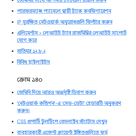
জেমিনির সাথে আপনার চ্যাটগুলি রপ্তানি করুন
পারফরম্যান্স প্যানেলে স্থায়ী ট্র্যাক কনফিগারেশন
IP সুরক্ষিত নেটওয়ার্ক অনুরোধগুলি ফিল্টার করুন
এলিমেন্টস > লেআউট ট্যাব রাজমিস্ত্রির লেআউট সাপোর্ট
যোগ করে
বাতিঘর ১২.৮.২
বিবিধ হাইলাইটস
ক্রোম ১৪০
জেমিনি দিয়ে আরও অন্তর্দৃষ্টি ডিবাগ করুন
'নেটওয়ার্ক কন্ডিশন'-এ 'সেভ-ডেটা' হেডারটি অনুকরণ
করুন।
CSS প্রপার্টি টুলটিপে বেসলাইন স্ট্যাটাস দেখুন
ব্যবহারকারী এজেন্ট ক্লায়েন্ট ইঙ্গিতগুলিতে ফর্ম