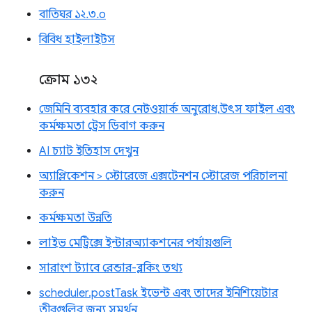
বাতিঘর ১২.৩.০
বিবিধ হাইলাইটস
ক্রোম ১৩২
জেমিনি ব্যবহার করে নেটওয়ার্ক অনুরোধ, উৎস ফাইল এবং
কর্মক্ষমতা ট্রেস ডিবাগ করুন
AI চ্যাট ইতিহাস দেখুন
অ্যাপ্লিকেশন > স্টোরেজে এক্সটেনশন স্টোরেজ পরিচালনা
করুন
কর্মক্ষমতা উন্নতি
লাইভ মেট্রিক্সে ইন্টারঅ্যাকশনের পর্যায়গুলি
সারাংশ ট্যাবে রেন্ডার-ব্লকিং তথ্য
scheduler.postTask ইভেন্ট এবং তাদের ইনিশিয়েটার
তীরগুলির জন্য সমর্থন