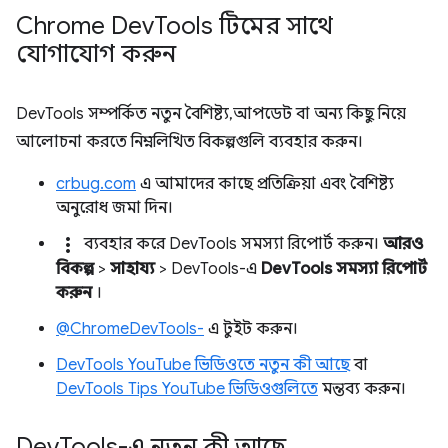
Chrome Dev
Tools টিমের সাথে
যোগাযোগ করুন
DevTools সম্পর্কিত নতুন বৈশিষ্ট্য, আপডেট বা অন্য কিছু নিয়ে
আলোচনা করতে নিম্নলিখিত বিকল্পগুলি ব্যবহার করুন।
crbug.com
এ আমাদের কাছে প্রতিক্রিয়া এবং বৈশিষ্ট্য
অনুরোধ জমা দিন।
more_vert
ব্যবহার করে DevTools সমস্যা রিপোর্ট করুন।
আরও
বিকল্প
>
সাহায্য
> DevTools-এ
DevTools সমস্যা রিপোর্ট
করুন
।
@ChromeDevTools-
এ টুইট করুন।
DevTools YouTube ভিডিওতে নতুন কী আছে
বা
DevTools Tips YouTube ভিডিওগুলিতে
মন্তব্য করুন।
Dev
Tools-এ নতুন কী আছে