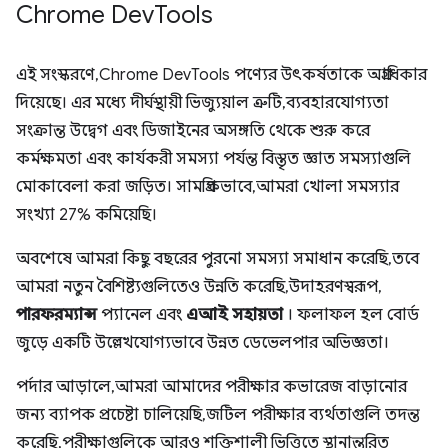
Chrome Dev
Tools
এই সংস্করণে, Chrome DevTools পণ্যের উৎকর্ষতাকে অগ্রাধিকার
দিয়েছে। এর মধ্যে দীর্ঘস্থায়ী ভিজ্যুয়াল ত্রুটি, ব্যবহারযোগ্যতা
সংক্রান্ত উদ্বেগ এবং ডিজাইনের অসঙ্গতি থেকে শুরু করে
কর্মক্ষমতা এবং কার্যকরী সমস্যা পর্যন্ত বিস্তৃত জ্ঞাত সমস্যাগুলি
মোকাবেলা করা জড়িত। সামগ্রিকভাবে, আমরা খোলা সমস্যার
সংখ্যা 27% কমিয়েছি।
অবশেষে আমরা কিছু বছরের পুরনো সমস্যা সমাধান করেছি, তবে
আমরা নতুন বৈশিষ্ট্যগুলিতেও উন্নতি করেছি, উদাহরণস্বরূপ,
পারফরম্যান্স
প্যানেল এবং
এআই সহায়তা
। ফলাফল হল বোর্ড
জুড়ে একটি উল্লেখযোগ্যভাবে উন্নত ডেভেলপার অভিজ্ঞতা।
পর্দার আড়ালে, আমরা আমাদের পরীক্ষার কভারেজ বাড়ানোর
জন্য ব্যাপক প্রচেষ্টা চালিয়েছি, জটিল পরীক্ষার ব্যর্থতাগুলি তদন্ত
করেছি, পরীক্ষাগুলিকে আরও শক্তিশালী ভিত্তিতে স্থানান্তরিত