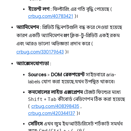
ইভেন্ট লগ
: ফিল্টারিং এর গতি বৃদ্ধি পেয়েছে (
crbug.com/40783421
)।
অ্যানিমেশন
: প্রিভিউ স্ক্রিনশটগুলি বন্ধ করে দেওয়া হয়েছে
কারণ একটি অ্যানিমেশন গ্রুপ ক্লিক-টু-প্রিভিউ একই রকম
এবং আরও ভালো অভিজ্ঞতা প্রদান করে (
crbug.com/330179643
)।
অ্যাক্সেসযোগ্যতা
:
Sources
>
DOM ব্রেকপয়েন্ট
সাইডবারে aria-
labels যোগ করা হয়েছে, যখন উপস্থিত থাকবে।
কনসোলের
লাইভ এক্সপ্রেশন
টেক্সট ফিল্ডের মধ্যে
Shift
+
Tab
কীবোর্ড নেভিগেশন ঠিক করা হয়েছে
(
crbug.com/408398435
,
crbug.com/420344137
)।
সেটিংস
এখন জুম ইন/আউট/রিসেট শর্টকাট সমর্থন
Cmd/Ctrl
+/-/0