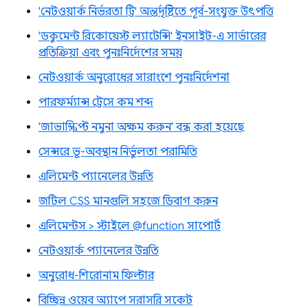
'নেটওয়ার্ক নির্ভরতা ট্রি' অন্তর্দৃষ্টিতে পূর্ব-সংযুক্ত উৎপত্তি
'ডকুমেন্ট রিকোয়েস্ট ল্যাটেন্সি' ইনসাইট-এ সার্ভারের
প্রতিক্রিয়া এবং পুনঃনির্দেশের সময়
নেটওয়ার্ক অনুরোধের সারাংশে পুনঃনির্দেশনা
পারফর্ম্যান্স ট্রেসে কম শব্দ
'জাভাস্ক্রিপ্ট নমুনা অক্ষম করুন' বন্ধ করা হয়েছে
সেন্সরে ভূ-অবস্থান নির্ভুলতা পরামিতি
এলিমেন্ট প্যানেলের উন্নতি
জটিল CSS মানগুলি সহজে ডিবাগ করুন
এলিমেন্টস > স্টাইলে @function সাপোর্ট
নেটওয়ার্ক প্যানেলের উন্নতি
অনুরোধ-শিরোনাম ফিল্টার
বিচ্ছিন্ন ওয়েব অ্যাপে সরাসরি সকেট