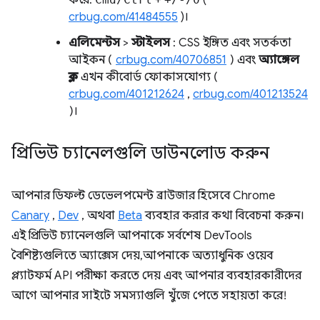
করে:
+
(
crbug.com/41484555
)।
এলিমেন্টস
>
স্টাইলস
: CSS ইঙ্গিত এবং সতর্কতা
আইকন (
crbug.com/40706851
) এবং
অ্যাঙ্গেল
ক্লক
এখন কীবোর্ড ফোকাসযোগ্য (
crbug.com/401212624
,
crbug.com/401213524
)।
প্রিভিউ চ্যানেলগুলি ডাউনলোড করুন
আপনার ডিফল্ট ডেভেলপমেন্ট ব্রাউজার হিসেবে Chrome
Canary
,
Dev
, অথবা
Beta
ব্যবহার করার কথা বিবেচনা করুন।
এই প্রিভিউ চ্যানেলগুলি আপনাকে সর্বশেষ DevTools
বৈশিষ্ট্যগুলিতে অ্যাক্সেস দেয়, আপনাকে অত্যাধুনিক ওয়েব
প্ল্যাটফর্ম API পরীক্ষা করতে দেয় এবং আপনার ব্যবহারকারীদের
আগে আপনার সাইটে সমস্যাগুলি খুঁজে পেতে সহায়তা করে!