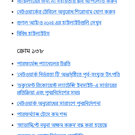
স্টাইলিংয়ের জন্য AI সহায়তায় ছবি আপলোড করুন
নেটওয়ার্কের টেবিলে অনুরোধ শিরোনাম যোগ করুন
গুগল আই/ও ২০২৫ এর হাইলাইটগুলি দেখুন
বিবিধ হাইলাইটস
ক্রোম ১৩৮
পারফর্মেন্স প্যানেলের উন্নতি
'নেটওয়ার্ক নির্ভরতা ট্রি' অন্তর্দৃষ্টিতে পূর্ব-সংযুক্ত উৎপত্তি
'ডকুমেন্ট রিকোয়েস্ট ল্যাটেন্সি' ইনসাইট-এ সার্ভারের
প্রতিক্রিয়া এবং পুনঃনির্দেশের সময়
নেটওয়ার্ক অনুরোধের সারাংশে পুনঃনির্দেশনা
পারফর্ম্যান্স ট্রেসে কম শব্দ
'জাভাস্ক্রিপ্ট নমুনা অক্ষম করুন' বন্ধ করা হয়েছে