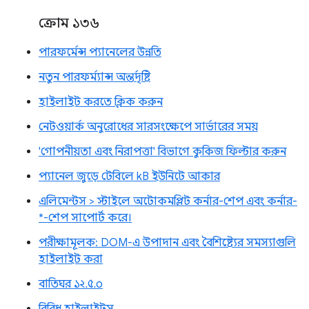
ক্রোম ১৩৬
পারফর্মেন্স প্যানেলের উন্নতি
নতুন পারফর্ম্যান্স অন্তর্দৃষ্টি
হাইলাইট করতে ক্লিক করুন
নেটওয়ার্ক অনুরোধের সারসংক্ষেপে সার্ভারের সময়
'গোপনীয়তা এবং নিরাপত্তা' বিভাগে কুকিজ ফিল্টার করুন
প্যানেল জুড়ে টেবিলে kB ইউনিটে আকার
এলিমেন্টস > স্টাইলে অটোকমপ্লিট কর্নার-শেপ এবং কর্নার-
*-শেপ সাপোর্ট করে।
পরীক্ষামূলক: DOM-এ উপাদান এবং বৈশিষ্ট্যের সমস্যাগুলি
হাইলাইট করা
বাতিঘর ১২.৫.০