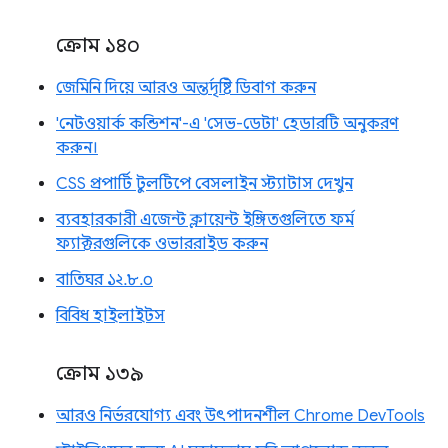
ক্রোম ১৪০
জেমিনি দিয়ে আরও অন্তর্দৃষ্টি ডিবাগ করুন
'নেটওয়ার্ক কন্ডিশন'-এ 'সেভ-ডেটা' হেডারটি অনুকরণ
করুন।
CSS প্রপার্টি টুলটিপে বেসলাইন স্ট্যাটাস দেখুন
ব্যবহারকারী এজেন্ট ক্লায়েন্ট ইঙ্গিতগুলিতে ফর্ম
ফ্যাক্টরগুলিকে ওভাররাইড করুন
বাতিঘর ১২.৮.০
বিবিধ হাইলাইটস
ক্রোম ১৩৯
আরও নির্ভরযোগ্য এবং উৎপাদনশীল Chrome DevTools