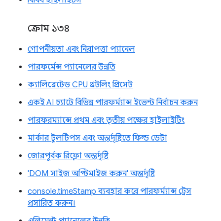
বিবিধ হাইলাইটস
ক্রোম ১৩৪
গোপনীয়তা এবং নিরাপত্তা প্যানেল
পারফর্মেন্স প্যানেলের উন্নতি
ক্যালিব্রেটেড CPU থ্রটলিং প্রিসেট
একই AI চ্যাটে বিভিন্ন পারফর্ম্যান্স ইভেন্ট নির্বাচন করুন
পারফরম্যান্সে প্রথম এবং তৃতীয় পক্ষের হাইলাইটিং
মার্কার টুলটিপস এবং অন্তর্দৃষ্টিতে ফিল্ড ডেটা
জোরপূর্বক রিফ্লো অন্তর্দৃষ্টি
'DOM সাইজ অপ্টিমাইজ করুন' অন্তর্দৃষ্টি
console.timeStamp ব্যবহার করে পারফর্ম্যান্স ট্রেস
প্রসারিত করুন।