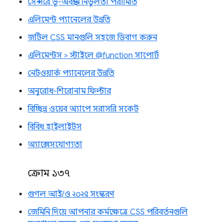
সেন্সরে ভূ-অবস্থান নির্ভুলতা পরামিতি
এলিমেন্ট প্যানেলের উন্নতি
জটিল CSS মানগুলি সহজে ডিবাগ করুন
এলিমেন্টস > স্টাইলে @function সাপোর্ট
নেটওয়ার্ক প্যানেলের উন্নতি
অনুরোধ-শিরোনাম ফিল্টার
বিচ্ছিন্ন ওয়েব অ্যাপে সরাসরি সকেট
বিবিধ হাইলাইটস
অ্যাক্সেসযোগ্যতা
ক্রোম ১৩৭
গুগল আই/ও ২০২৫ সংস্করণ
জেমিনি দিয়ে আপনার কর্মক্ষেত্রে CSS পরিবর্তনগুলি