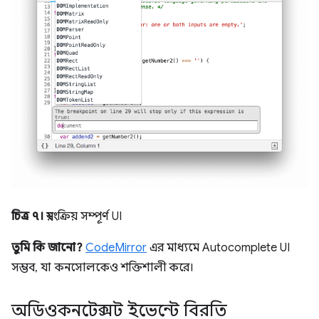
চিত্র ৭।
স্বয়ংক্রিয় সম্পূর্ণ UI
তুমি কি জানো?
CodeMirror
এর মাধ্যমে Autocomplete UI
সম্ভব, যা কনসোলকেও শক্তিশালী করে।
অডিওকনটেক্সট ইভেন্টে বিরতি