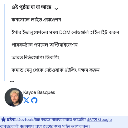
এই পৃষ্ঠায় যা যা আছে
কনসোলে লাইভ এক্সপ্রেশন
ইগার ইভালুয়েশনের সময় DOM নোডগুলি হাইলাইট করুন
পারফর্ম্যান্স প্যানেল অপ্টিমাইজেশন
আরও নির্ভরযোগ্য ডিবাগিং
কমান্ড মেনু থেকে নেটওয়ার্ক থ্রটলিং সক্ষম করুন
Kayce Basques
দ্রষ্টব্য:
DevTools উন্নত করতে সাহায্য করতে আগ্রহী?
এখানে Google
ব্যবহারকারী গবেষণায়
অংশগ্রহণের জন্য সাইন আপ করুন।