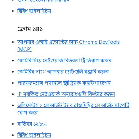
গুগল ডেভেলপার প্রোগ্রাম
বিবিধ হাইলাইটস
ক্রোম ১৪১
আপনার এআই এজেন্টের জন্য Chrome DevTools
(MCP)
জেমিনি দিয়ে নেটওয়ার্ক নির্ভরতা ট্রি ডিবাগ করুন
জেমিনির সাথে আপনার চ্যাটগুলি রপ্তানি করুন
পারফরম্যান্স প্যানেলে স্থায়ী ট্র্যাক কনফিগারেশন
IP সুরক্ষিত নেটওয়ার্ক অনুরোধগুলি ফিল্টার করুন
এলিমেন্টস > লেআউট ট্যাব রাজমিস্ত্রির লেআউট সাপোর্ট
যোগ করে
বাতিঘর ১২.৮.২
বিবিধ হাইলাইটস