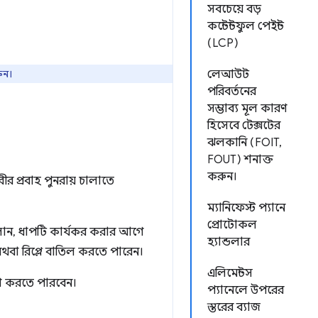
সবচেয়ে বড়
কন্টেন্টফুল পেইন্ট
(LCP)
ুন।
লেআউট
পরিবর্তনের
সম্ভাব্য মূল কারণ
হিসেবে টেক্সটের
ঝলকানি (FOIT,
FOUT) শনাক্ত
করুন।
র প্রবাহ পুনরায় চালাতে
ম্যানিফেস্ট প্যানে
প্রোটোকল
চালান, ধাপটি কার্যকর করার আগে
হ্যান্ডলার
অথবা রিপ্লে বাতিল করতে পারেন।
এলিমেন্টস
বাগ করতে পারবেন।
প্যানেলে উপরের
স্তরের ব্যাজ