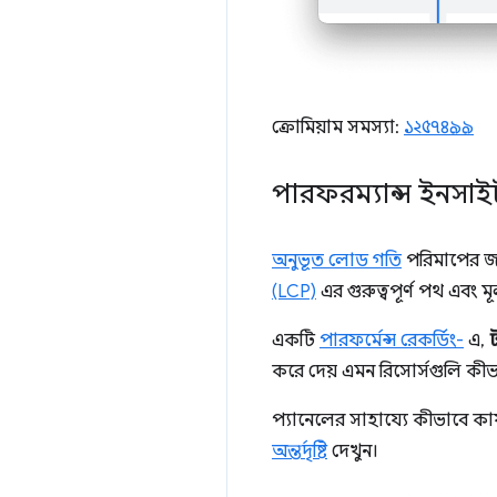
ক্রোমিয়াম সমস্যা:
১২৫৭৪৯৯
পারফরম্যান্স ইনসাইট
অনুভূত লোড গতি
পরিমাপের জন্
(LCP)
এর গুরুত্বপূর্ণ পথ এবং 
একটি
পারফর্মেন্স রেকর্ডিং-
এ,
করে দেয় এমন রিসোর্সগুলি কীভ
প্যানেলের সাহায্যে কীভাবে কার
অন্তর্দৃষ্টি
দেখুন।