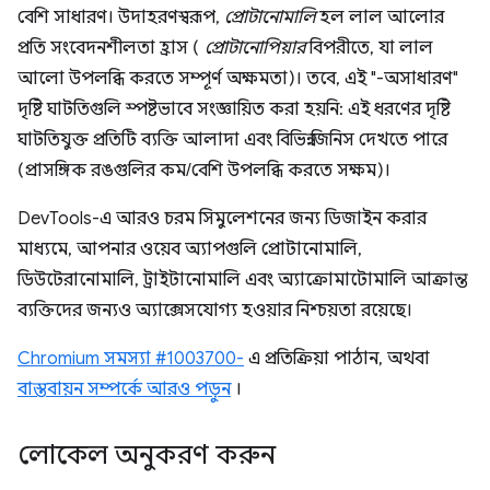
বেশি সাধারণ। উদাহরণস্বরূপ,
প্রোটানোমালি
হল লাল আলোর
প্রতি সংবেদনশীলতা হ্রাস (
প্রোটানোপিয়ার
বিপরীতে, যা লাল
আলো উপলব্ধি করতে সম্পূর্ণ অক্ষমতা)। তবে, এই "-অসাধারণ"
দৃষ্টি ঘাটতিগুলি স্পষ্টভাবে সংজ্ঞায়িত করা হয়নি: এই ধরণের দৃষ্টি
ঘাটতিযুক্ত প্রতিটি ব্যক্তি আলাদা এবং বিভিন্ন জিনিস দেখতে পারে
(প্রাসঙ্গিক রঙগুলির কম/বেশি উপলব্ধি করতে সক্ষম)।
DevTools-এ আরও চরম সিমুলেশনের জন্য ডিজাইন করার
মাধ্যমে, আপনার ওয়েব অ্যাপগুলি প্রোটানোমালি,
ডিউটেরানোমালি, ট্রাইটানোমালি এবং অ্যাক্রোমাটোমালি আক্রান্ত
ব্যক্তিদের জন্যও অ্যাক্সেসযোগ্য হওয়ার নিশ্চয়তা রয়েছে।
Chromium সমস্যা #1003700-
এ প্রতিক্রিয়া পাঠান, অথবা
বাস্তবায়ন সম্পর্কে আরও পড়ুন
।
লোকেল অনুকরণ করুন