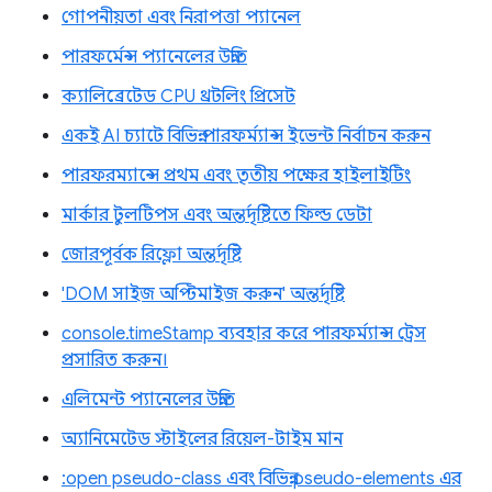
গোপনীয়তা এবং নিরাপত্তা প্যানেল
পারফর্মেন্স প্যানেলের উন্নতি
ক্যালিব্রেটেড CPU থ্রটলিং প্রিসেট
একই AI চ্যাটে বিভিন্ন পারফর্ম্যান্স ইভেন্ট নির্বাচন করুন
পারফরম্যান্সে প্রথম এবং তৃতীয় পক্ষের হাইলাইটিং
মার্কার টুলটিপস এবং অন্তর্দৃষ্টিতে ফিল্ড ডেটা
জোরপূর্বক রিফ্লো অন্তর্দৃষ্টি
'DOM সাইজ অপ্টিমাইজ করুন' অন্তর্দৃষ্টি
console.timeStamp ব্যবহার করে পারফর্ম্যান্স ট্রেস
প্রসারিত করুন।
এলিমেন্ট প্যানেলের উন্নতি
অ্যানিমেটেড স্টাইলের রিয়েল-টাইম মান
:open pseudo-class এবং বিভিন্ন pseudo-elements এর