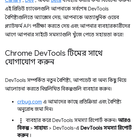
Canary
,
Dev
, অথবা
Beta
ব্যবহার করার কথা বিবেচনা করুন।
এই প্রিভিউ চ্যানেলগুলি আপনাকে সর্বশেষ DevTools
বৈশিষ্ট্যগুলিতে অ্যাক্সেস দেয়, আপনাকে অত্যাধুনিক ওয়েব
প্ল্যাটফর্ম API পরীক্ষা করতে দেয় এবং আপনার ব্যবহারকারীদের
আগে আপনার সাইটে সমস্যাগুলি খুঁজে পেতে সহায়তা করে!
Chrome Dev
Tools টিমের সাথে
যোগাযোগ করুন
DevTools সম্পর্কিত নতুন বৈশিষ্ট্য, আপডেট বা অন্য কিছু নিয়ে
আলোচনা করতে নিম্নলিখিত বিকল্পগুলি ব্যবহার করুন।
crbug.com
এ আমাদের কাছে প্রতিক্রিয়া এবং বৈশিষ্ট্য
অনুরোধ জমা দিন।
more_vert
ব্যবহার করে DevTools সমস্যা রিপোর্ট করুন।
আরও
বিকল্প
>
সাহায্য
> DevTools-এ
DevTools সমস্যা রিপোর্ট
করুন
।