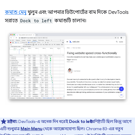
কমান্ড মেনু
খুলুন এবং আপনার ভিউপোর্টের বাম দিকে DevTools
সরাতে
Dock to left
কমান্ডটি চালান।
দ্রষ্টব্য:
DevTools-এ অনেক দিন ধরেই
Dock to left
বৈশিষ্ট্যটি ছিল কিন্তু আগে
এটি শুধুমাত্র
Main Menu
থেকে অ্যাক্সেসযোগ্য ছিল। Chrome 83-এর নতুন