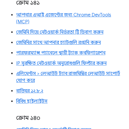
ক্রোম ১৪১
আপনার এআই এজেন্টের জন্য Chrome DevTools
(MCP)
জেমিনি দিয়ে নেটওয়ার্ক নির্ভরতা ট্রি ডিবাগ করুন
জেমিনির সাথে আপনার চ্যাটগুলি রপ্তানি করুন
পারফরম্যান্স প্যানেলে স্থায়ী ট্র্যাক কনফিগারেশন
IP সুরক্ষিত নেটওয়ার্ক অনুরোধগুলি ফিল্টার করুন
এলিমেন্টস > লেআউট ট্যাব রাজমিস্ত্রির লেআউট সাপোর্ট
যোগ করে
বাতিঘর ১২.৮.২
বিবিধ হাইলাইটস
ক্রোম ১৪০