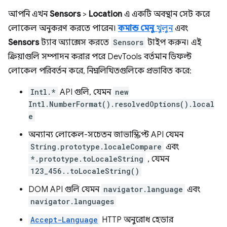
আপনি এখন
Sensors
>
Location
এ একটি অবস্থান সেট করে
লোকেল অনুকরণ করতে পারেন।
কমান্ড মেনু
খুলুন
এবং
Sensors
ট্যাব অ্যাক্সেস করতে
Sensors
টাইপ করুন। এই
ক্রিয়াগুলি সম্পাদন করার পরে DevTools বর্তমান ডিফল্ট
লোকেল পরিবর্তন করে, নিম্নলিখিতগুলিকে প্রভাবিত করে:
Intl.*
API গুলি, যেমন
new
Intl.NumberFormat().resolvedOptions().local
e
অন্যান্য লোকেল-সচেতন জাভাস্ক্রিপ্ট API যেমন
String.prototype.localeCompare
এবং
*.prototype.toLocaleString
, যেমন
123_456..toLocaleString()
DOM API গুলি যেমন
navigator.language
এবং
navigator.languages
Accept-Language
HTTP অনুরোধ হেডার