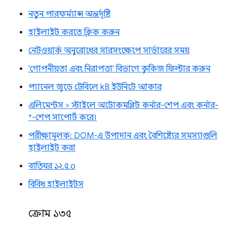
নতুন পারফর্ম্যান্স অন্তর্দৃষ্টি
হাইলাইট করতে ক্লিক করুন
নেটওয়ার্ক অনুরোধের সারসংক্ষেপে সার্ভারের সময়
'গোপনীয়তা এবং নিরাপত্তা' বিভাগে কুকিজ ফিল্টার করুন
প্যানেল জুড়ে টেবিলে kB ইউনিটে আকার
এলিমেন্টস > স্টাইলে অটোকমপ্লিট কর্নার-শেপ এবং কর্নার-
*-শেপ সাপোর্ট করে।
পরীক্ষামূলক: DOM-এ উপাদান এবং বৈশিষ্ট্যের সমস্যাগুলি
হাইলাইট করা
বাতিঘর ১২.৫.০
বিবিধ হাইলাইটস
ক্রোম ১৩৫