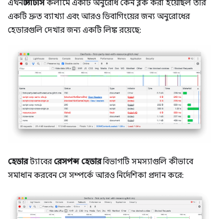
এখন
স্ট্যাটাস
কলামে একটি অনুরোধ কেন ব্লক করা হয়েছিল তার
একটি দ্রুত ব্যাখ্যা এবং আরও ডিবাগিংয়ের জন্য অনুরোধের
হেডারগুলি দেখার জন্য একটি লিঙ্ক রয়েছে:
হেডার
ট্যাবের
রেসপন্স হেডার
বিভাগটি সমস্যাগুলি কীভাবে
সমাধান করবেন সে সম্পর্কে আরও নির্দেশিকা প্রদান করে: