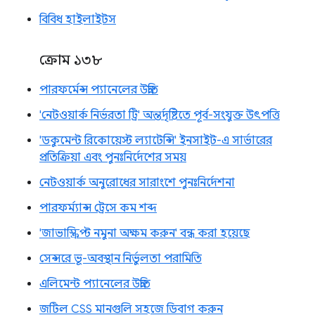
বিবিধ হাইলাইটস
ক্রোম ১৩৮
পারফর্মেন্স প্যানেলের উন্নতি
'নেটওয়ার্ক নির্ভরতা ট্রি' অন্তর্দৃষ্টিতে পূর্ব-সংযুক্ত উৎপত্তি
'ডকুমেন্ট রিকোয়েস্ট ল্যাটেন্সি' ইনসাইট-এ সার্ভারের
প্রতিক্রিয়া এবং পুনঃনির্দেশের সময়
নেটওয়ার্ক অনুরোধের সারাংশে পুনঃনির্দেশনা
পারফর্ম্যান্স ট্রেসে কম শব্দ
'জাভাস্ক্রিপ্ট নমুনা অক্ষম করুন' বন্ধ করা হয়েছে
সেন্সরে ভূ-অবস্থান নির্ভুলতা পরামিতি
এলিমেন্ট প্যানেলের উন্নতি
জটিল CSS মানগুলি সহজে ডিবাগ করুন