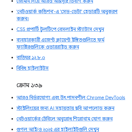
জেমিনি দিয়ে আরও অন্তর্দৃষ্টি ডিবাগ করুন
'নেটওয়ার্ক কন্ডিশন'-এ 'সেভ-ডেটা' হেডারটি অনুকরণ
করুন।
CSS প্রপার্টি টুলটিপে বেসলাইন স্ট্যাটাস দেখুন
ব্যবহারকারী এজেন্ট ক্লায়েন্ট ইঙ্গিতগুলিতে ফর্ম
ফ্যাক্টরগুলিকে ওভাররাইড করুন
বাতিঘর ১২.৮.০
বিবিধ হাইলাইটস
ক্রোম ১৩৯
আরও নির্ভরযোগ্য এবং উৎপাদনশীল Chrome DevTools
স্টাইলিংয়ের জন্য AI সহায়তায় ছবি আপলোড করুন
নেটওয়ার্কের টেবিলে অনুরোধ শিরোনাম যোগ করুন
গুগল আই/ও ২০২৫ এর হাইলাইটগুলি দেখুন