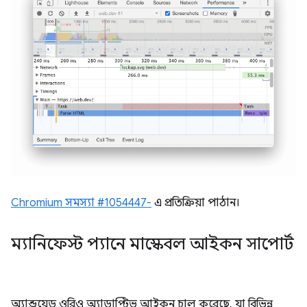
Chromium সমস্যা #1054447-
এ প্রতিক্রিয়া পাঠান।
ম্যানিফেস্ট প্যানে মাস্কেবল আইকন সাপোর্ট
অ্যান্ড্রয়েড ওরিও অ্যাডাপ্টিভ আইকন চালু করেছে, যা বিভিন্ন