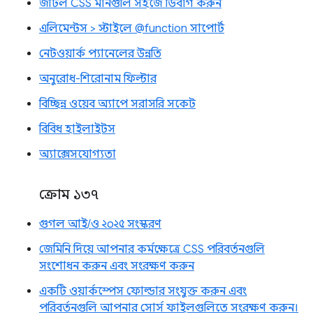
জটিল CSS মানগুলি সহজে ডিবাগ করুন
এলিমেন্টস > স্টাইলে @function সাপোর্ট
নেটওয়ার্ক প্যানেলের উন্নতি
অনুরোধ-শিরোনাম ফিল্টার
বিচ্ছিন্ন ওয়েব অ্যাপে সরাসরি সকেট
বিবিধ হাইলাইটস
অ্যাক্সেসযোগ্যতা
ক্রোম ১৩৭
গুগল আই/ও ২০২৫ সংস্করণ
জেমিনি দিয়ে আপনার কর্মক্ষেত্রে CSS পরিবর্তনগুলি
সংশোধন করুন এবং সংরক্ষণ করুন
একটি ওয়ার্কস্পেস ফোল্ডার সংযুক্ত করুন এবং
পরিবর্তনগুলি আপনার সোর্স ফাইলগুলিতে সংরক্ষণ করুন।