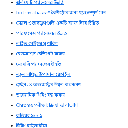
এলিমেন্ট প্যানেলের উন্নতি
text-emphasis-* বৈশিষ্ট্যের জন্য স্বয়ংসম্পূর্ণ মান
স্ক্রোল ওভারফ্লোগুলি একটি ব্যাজ দিয়ে চিহ্নিত
পারফর্মেন্স প্যানেলের উন্নতি
লাইভ মেট্রিক্সে সুপারিশ
ব্রেডক্রাম্বস নেভিগেট করুন
মেমোরি প্যানেলের উন্নতি
নতুন 'বিচ্ছিন্ন উপাদান' প্রোফাইল
প্লেইন JS অবজেক্টের উন্নত নামকরণ
ডায়নামিক থিমিং বন্ধ করুন
Chrome পরীক্ষা: প্রক্রিয়া ভাগাভাগি
বাতিঘর ১২.২.১
বিবিধ হাইলাইটস