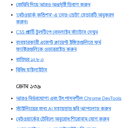
জেমিনি দিয়ে আরও অন্তর্দৃষ্টি ডিবাগ করুন
'নেটওয়ার্ক কন্ডিশন'-এ 'সেভ-ডেটা' হেডারটি অনুকরণ
করুন।
CSS প্রপার্টি টুলটিপে বেসলাইন স্ট্যাটাস দেখুন
ব্যবহারকারী এজেন্ট ক্লায়েন্ট ইঙ্গিতগুলিতে ফর্ম
ফ্যাক্টরগুলিকে ওভাররাইড করুন
বাতিঘর ১২.৮.০
বিবিধ হাইলাইটস
ক্রোম ১৩৯
আরও নির্ভরযোগ্য এবং উৎপাদনশীল Chrome DevTools
স্টাইলিংয়ের জন্য AI সহায়তায় ছবি আপলোড করুন
নেটওয়ার্কের টেবিলে অনুরোধ শিরোনাম যোগ করুন