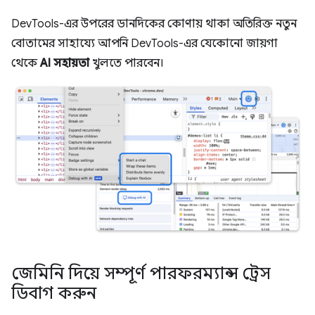
DevTools-এর উপরের ডানদিকের কোণায় থাকা অতিরিক্ত নতুন
বোতামের সাহায্যে আপনি DevTools-এর যেকোনো জায়গা
থেকে
AI সহায়তা
খুলতে পারবেন।
জেমিনি দিয়ে সম্পূর্ণ পারফরম্যান্স ট্রেস
ডিবাগ করুন