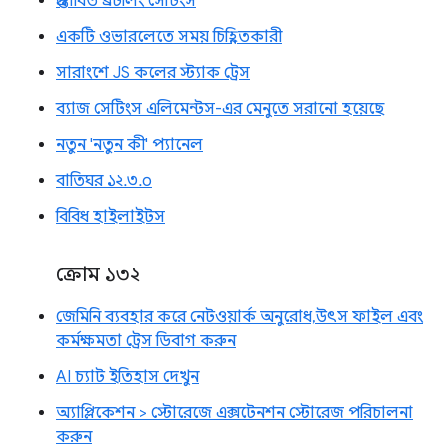
প্রস্তাবিত থ্রটলিং সেটিংস
একটি ওভারলেতে সময় চিহ্নিতকারী
সারাংশে JS কলের স্ট্যাক ট্রেস
ব্যাজ সেটিংস এলিমেন্টস-এর মেনুতে সরানো হয়েছে
নতুন 'নতুন কী' প্যানেল
বাতিঘর ১২.৩.০
বিবিধ হাইলাইটস
ক্রোম ১৩২
জেমিনি ব্যবহার করে নেটওয়ার্ক অনুরোধ, উৎস ফাইল এবং
কর্মক্ষমতা ট্রেস ডিবাগ করুন
AI চ্যাট ইতিহাস দেখুন
অ্যাপ্লিকেশন > স্টোরেজে এক্সটেনশন স্টোরেজ পরিচালনা
করুন