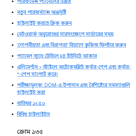
পারফর্মেন্স প্যানেলের উন্নতি
নতুন পারফর্ম্যান্স অন্তর্দৃষ্টি
হাইলাইট করতে ক্লিক করুন
নেটওয়ার্ক অনুরোধের সারসংক্ষেপে সার্ভারের সময়
'গোপনীয়তা এবং নিরাপত্তা' বিভাগে কুকিজ ফিল্টার করুন
প্যানেল জুড়ে টেবিলে kB ইউনিটে আকার
এলিমেন্টস > স্টাইলে অটোকমপ্লিট কর্নার-শেপ এবং কর্নার-
*-শেপ সাপোর্ট করে।
পরীক্ষামূলক: DOM-এ উপাদান এবং বৈশিষ্ট্যের সমস্যাগুলি
হাইলাইট করা
বাতিঘর ১২.৫.০
বিবিধ হাইলাইটস
ক্রোম ১৩৫