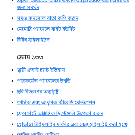
:open pseudo-class এবং বিভিন্ন pseudo-elements এর
জন্য সমর্থন
সমস্ত কনসোল বার্তা কপি করুন
মেমোরি প্যানেলে বাইট ইউনিট
বিবিধ হাইলাইটস
ক্রোম ১৩৩
স্থায়ী এআই চ্যাট ইতিহাস
পারফর্মেন্স প্যানেলের উন্নতি
ছবি বিতরণের অন্তর্দৃষ্টি
ক্লাসিক এবং আধুনিক কীবোর্ড নেভিগেশন
ফ্লেম চার্টে অপ্রাসঙ্গিক স্ক্রিপ্টগুলি উপেক্ষা করুন
হোভারে টাইমলাইন মার্কার এবং রেঞ্জ হাইলাইট করা হচ্ছে