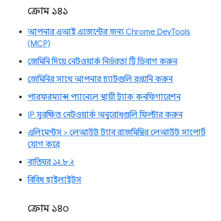
ক্রোম ১৪১
আপনার এআই এজেন্টের জন্য Chrome DevTools
(MCP)
জেমিনি দিয়ে নেটওয়ার্ক নির্ভরতা ট্রি ডিবাগ করুন
জেমিনির সাথে আপনার চ্যাটগুলি রপ্তানি করুন
পারফরম্যান্স প্যানেলে স্থায়ী ট্র্যাক কনফিগারেশন
IP সুরক্ষিত নেটওয়ার্ক অনুরোধগুলি ফিল্টার করুন
এলিমেন্টস > লেআউট ট্যাব রাজমিস্ত্রির লেআউট সাপোর্ট
যোগ করে
বাতিঘর ১২.৮.২
বিবিধ হাইলাইটস
ক্রোম ১৪০