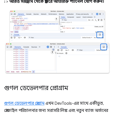
⋮
>
আরও সরঞ্জাম থেকে ড্রয়ারে অতিরিক্ত প্যানেল যোগ করুন।
গুগল ডেভেলপার প্রোগ্রাম
গুগল ডেভেলপার প্রোগ্রাম
এখন DevTools-এর সাথে একীভূত,
প্রোফাইল পরিচালনার জন্য সরাসরি লিঙ্ক এবং নতুন ব্যাজ অর্জনের