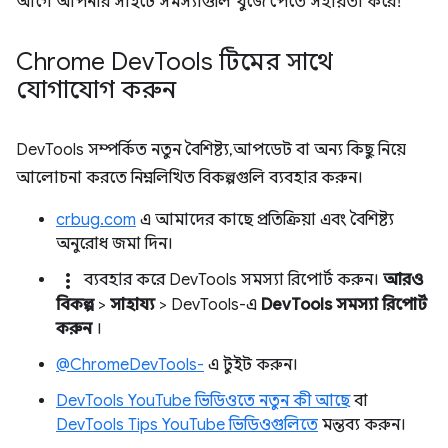
আগে আপনার সাইটে সমস্যাগুলি খুঁজে পেতে সহায়তা করে!
Chrome Dev
Tools টিমের সাথে
যোগাযোগ করুন
DevTools সম্পর্কিত নতুন বৈশিষ্ট্য, আপডেট বা অন্য কিছু নিয়ে
আলোচনা করতে নিম্নলিখিত বিকল্পগুলি ব্যবহার করুন।
crbug.com
এ আমাদের কাছে প্রতিক্রিয়া এবং বৈশিষ্ট্য
অনুরোধ জমা দিন।
more_vert
ব্যবহার করে DevTools সমস্যা রিপোর্ট করুন।
আরও
বিকল্প
>
সাহায্য
> DevTools-এ
DevTools সমস্যা রিপোর্ট
করুন
।
@ChromeDevTools-
এ টুইট করুন।
DevTools YouTube ভিডিওতে নতুন কী আছে
বা
DevTools Tips YouTube ভিডিওগুলিতে
মন্তব্য করুন।