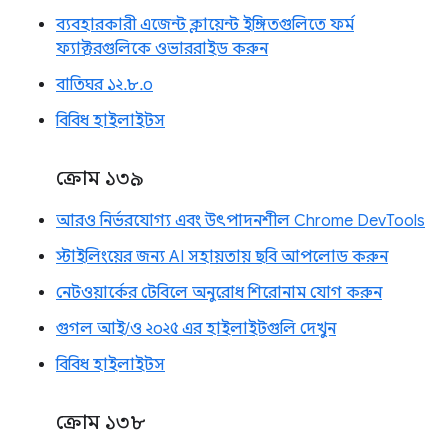
ব্যবহারকারী এজেন্ট ক্লায়েন্ট ইঙ্গিতগুলিতে ফর্ম
ফ্যাক্টরগুলিকে ওভাররাইড করুন
বাতিঘর ১২.৮.০
বিবিধ হাইলাইটস
ক্রোম ১৩৯
আরও নির্ভরযোগ্য এবং উৎপাদনশীল Chrome DevTools
স্টাইলিংয়ের জন্য AI সহায়তায় ছবি আপলোড করুন
নেটওয়ার্কের টেবিলে অনুরোধ শিরোনাম যোগ করুন
গুগল আই/ও ২০২৫ এর হাইলাইটগুলি দেখুন
বিবিধ হাইলাইটস
ক্রোম ১৩৮