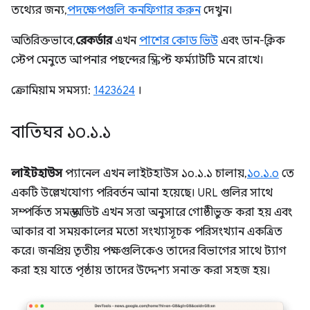
তথ্যের জন্য,
পদক্ষেপগুলি কনফিগার করুন
দেখুন।
অতিরিক্তভাবে,
রেকর্ডার
এখন
পাশের কোড ভিউ
এবং ডান-ক্লিক
স্টেপ মেনুতে আপনার পছন্দের স্ক্রিপ্ট ফর্ম্যাটটি মনে রাখে।
ক্রোমিয়াম সমস্যা:
1423624
।
বাতিঘর ১০
.
১
.
১
লাইটহাউস
প্যানেল এখন লাইটহাউস ১০.১.১ চালায়,
১০.১.০
তে
একটি উল্লেখযোগ্য পরিবর্তন আনা হয়েছে। URL গুলির সাথে
সম্পর্কিত সমস্ত অডিট এখন সত্তা অনুসারে গোষ্ঠীভুক্ত করা হয় এবং
আকার বা সময়কালের মতো সংখ্যাসূচক পরিসংখ্যান একত্রিত
করে। জনপ্রিয় তৃতীয় পক্ষগুলিকেও তাদের বিভাগের সাথে ট্যাগ
করা হয় যাতে পৃষ্ঠায় তাদের উদ্দেশ্য সনাক্ত করা সহজ হয়।