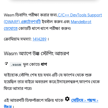
Wasm ডিবাগিং পরীক্ষা করার জন্য,
C/C++ DevTools Support
(DWARF) এক্সটেনশনটি
ইনস্টল করুন এবং
Mandelbrot
ডেমোতে
কোডটি ধাপে ধাপে পরীক্ষা করুন।
ক্রোমিয়াম সমস্যা:
1414289
।
Wasm অ্যাপে উন্নত স্টেপিং আচরণ
.wasm
মূল কোডে
ধাপ
যাইহোক, স্টেপিং শেষ হয় যখন এটি যে ফাংশন থেকে শুরু
হয়েছিল তার বাইরে অবতরণ করে, উদাহরণস্বরূপ, ফাংশন থেকে
ফিরে আসার পরে।
এই আচরণটি ডিফল্টরূপে সক্রিয় থাকে
সেটিংস
>
পছন্দ
>
উৎস
।