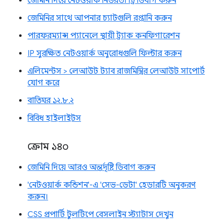
জেমিনি দিয়ে নেটওয়ার্ক নির্ভরতা ট্রি ডিবাগ করুন
জেমিনির সাথে আপনার চ্যাটগুলি রপ্তানি করুন
পারফরম্যান্স প্যানেলে স্থায়ী ট্র্যাক কনফিগারেশন
IP সুরক্ষিত নেটওয়ার্ক অনুরোধগুলি ফিল্টার করুন
এলিমেন্টস > লেআউট ট্যাব রাজমিস্ত্রির লেআউট সাপোর্ট
যোগ করে
বাতিঘর ১২.৮.২
বিবিধ হাইলাইটস
ক্রোম ১৪০
জেমিনি দিয়ে আরও অন্তর্দৃষ্টি ডিবাগ করুন
'নেটওয়ার্ক কন্ডিশন'-এ 'সেভ-ডেটা' হেডারটি অনুকরণ
করুন।
CSS প্রপার্টি টুলটিপে বেসলাইন স্ট্যাটাস দেখুন