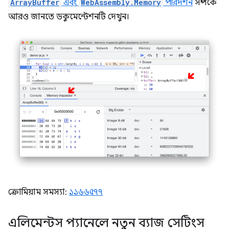
ArrayBuffer
এবং
WebAssembly.Memory
পরিদর্শন
সম্পর্কে
আরও জানতে ডকুমেন্টেশনটি দেখুন।
ক্রোমিয়াম সমস্যা:
১১৬৬৫৭৭
এলিমেন্টস প্যানেলে নতুন ব্যাজ সেটিংস