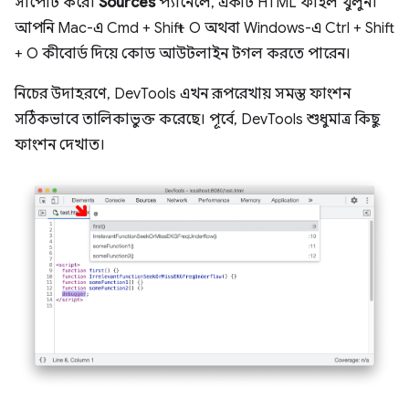
সাপোর্ট করে।
Sources
প্যানেলে, একটি HTML ফাইল খুলুন।
আপনি Mac-এ Cmd + Shift + O অথবা Windows-এ Ctrl + Shift
+ O কীবোর্ড দিয়ে কোড আউটলাইন টগল করতে পারেন।
নিচের উদাহরণে, DevTools এখন রূপরেখায় সমস্ত ফাংশন
সঠিকভাবে তালিকাভুক্ত করেছে। পূর্বে, DevTools শুধুমাত্র কিছু
ফাংশন দেখাত।