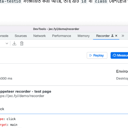
ta-testid
সংজ্ঞায়িত করা আছে, তাই এটি
id
বা
class
বৈশিষ্ট্যের 