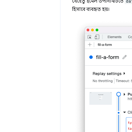
যেহেতু ইমেল উপাদানটিতে
da
হিসাবে ব্যবহৃত হয়।