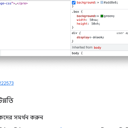
222573
ন্নতি
াচকদের সমর্থন করুন