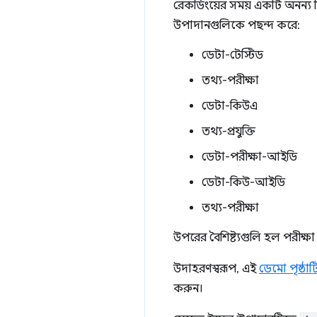
রেকর্ডিংয়ের সময় একটি অনন্য ন
উপাদানগুলিকে পছন্দ করে:
ডেটা-টেস্টিড
তথ্য-পরীক্ষা
ডেটা-কিউএ
তথ্য-প্রযুক্তি
ডেটা-পরীক্ষা-আইডি
ডেটা-কিউ-আইডি
তথ্য-পরীক্ষা
উপরের বৈশিষ্ট্যগুলি হল পরীক্ষ
উদাহরণস্বরূপ, এই
ডেমো পৃষ্ঠাট
করুন।