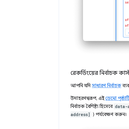
রেকর্ডিংয়ের নির্বাচক ক
আপনি যদি
সাধারণ নির্বাচক
ব্য
উদাহরণস্বরূপ, এই
ডেমো পৃষ্ঠাট
নির্বাচক বৈশিষ্ট্য হিসেবে
data-
address]
) পর্যবেক্ষণ করুন।