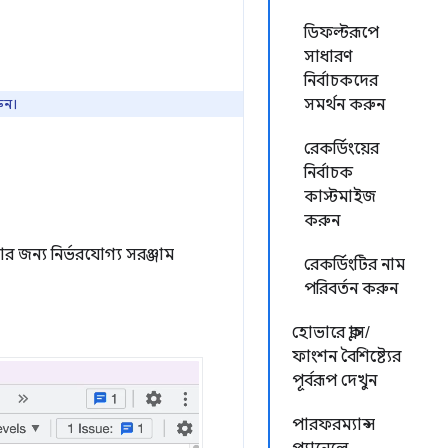
ডিফল্টরূপে
সাধারণ
নির্বাচকদের
ুন।
সমর্থন করুন
রেকর্ডিংয়ের
নির্বাচক
কাস্টমাইজ
করুন
 জন্য নির্ভরযোগ্য সরঞ্জাম
রেকর্ডিংটির নাম
পরিবর্তন করুন
হোভারে ক্লাস/
ফাংশন বৈশিষ্ট্যের
পূর্বরূপ দেখুন
পারফরম্যান্স