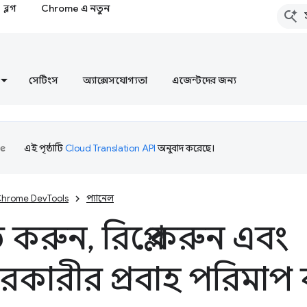
ব্লগ
Chrome এ নতুন
সেটিংস
অ্যাক্সেসযোগ্যতা
এজেন্টদের জন্য
এই পৃষ্ঠাটি
Cloud Translation API
অনুবাদ করেছে।
hrome DevTools
প্যানেল
ড করুন
,
রিপ্লে করুন এবং
ারকারীর প্রবাহ পরিমাপ