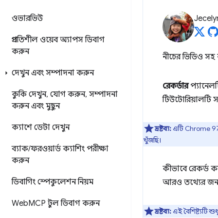
ওভারভিউ
Jecely
প্রগতিশীল ওয়েব অ্যাপস ডিবাগ
করুন
নীচের ভিডিও সহ
দেখুন এবং সম্পাদনা করুন
রেকর্ডার
প্যানেলট
কুকি দেখুন
,
যোগ করুন
,
সম্পাদনা
টিউটোরিয়ালটি সম
করুন এবং মুছুন
ক্যাশে ডেটা দেখুন
দ্রষ্টব্য:
এটি Chrome 97-এ
খুঁজছি।
ব্যাক
/
ফরওয়ার্ড ক্যাশিং পরীক্ষা
করুন
কীভাবে রেকর্ড কর
ডিবাগিং স্পেকুলেশন নিয়ম
আরও তথ্যের জন্
Web
MCP টুল ডিবাগ করুন
দ্রষ্টব্য:
এই বৈশিষ্ট্যটি শ