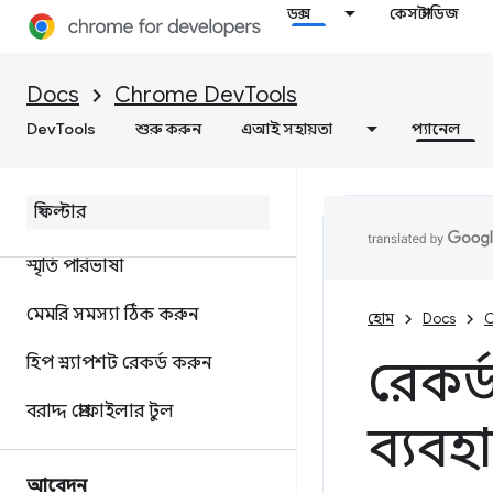
ডক্স
কেস স্টাডিজ
বাতিঘর
Docs
Chrome DevTools
ওয়েব গতি অপ্টিমাইজ করুন
DevTools
শুরু করুন
এআই সহায়তা
প্যানেল
স্মৃতি
ওভারভিউ
স্মৃতি পরিভাষা
মেমরি সমস্যা ঠিক করুন
হোম
Docs
C
রেকর্
হিপ স্ন্যাপশট রেকর্ড করুন
বরাদ্দ প্রোফাইলার টুল
ব্যবহ
আবেদন