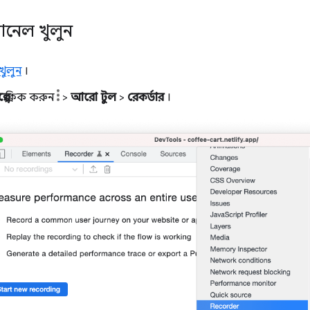
যানেল খুলুন
খুলুন
।
ে
ক্লিক করুন
>
আরো টুল
>
রেকর্ডার
।