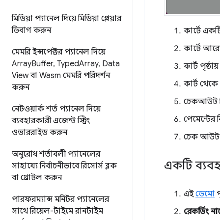
মিডিয়া প্যানেল দিয়ে মিডিয়া প্লেয়ার
ডিবাগ করুন
কার্টে এক
কার্টে আর
মেমরি ইন্সপেক্টর প্যানেল দিয়ে
Array
Buffer
,
Typed
Array
,
Data
কার্ট পৃষ্ঠায
View বা Wasm মেমরি পরিদর্শন
কার্ট থেক
করুন
চেকআউট প্রক
নেটওয়ার্ক শর্ত প্যানেল দিয়ে
পেমেন্টের 
ব্যবহারকারী এজেন্ট স্ট্রিং
ওভাররাইড করুন
চেক আউট
অনুরোধ শর্তাবলী প্যানেলের
একটি ব্যবহা
সাহায্যে নির্বাচনীভাবে রিসোর্স ব্লক
বা থ্রোটল করুন
এই
ডেমো
প
পারফরম্যান্স মনিটর প্যানেলের
সাথে রিয়েল-টাইমে রানটাইম
রেকর্ডিং ন