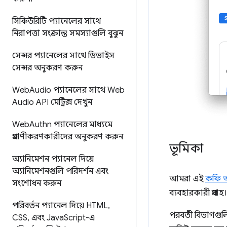
সিকিউরিটি প্যানেলের সাথে
নিরাপত্তা সংক্রান্ত সমস্যাগুলি বুঝুন
সেন্সর প্যানেলের সাথে ডিভাইস
সেন্সর অনুকরণ করুন
Web
Audio প্যানেলের সাথে Web
Audio API মেট্রিক্স দেখুন
Web
Authn প্যানেলের মাধ্যমে
প্রমাণীকরণকারীদের অনুকরণ করুন
ভূমিকা
অ্যানিমেশন প্যানেল দিয়ে
অ্যানিমেশনগুলি পরিদর্শন এবং
আমরা এই
কফি অ
সংশোধন করুন
ব্যবহারকারী প্রবাহ।
পরিবর্তন প্যানেল দিয়ে HTML
,
পরবর্তী বিভাগ
CSS
,
এবং Java
Script-এ