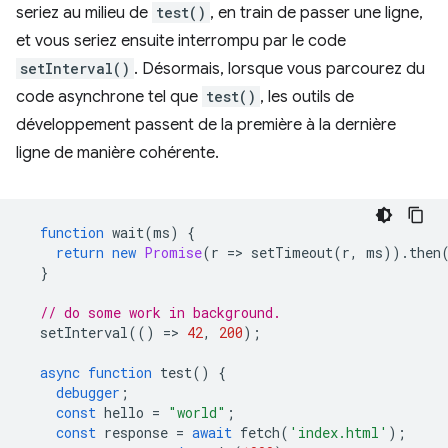
seriez au milieu de
test()
, en train de passer une ligne,
et vous seriez ensuite interrompu par le code
setInterval()
. Désormais, lorsque vous parcourez du
code asynchrone tel que
test()
, les outils de
développement passent de la première à la dernière
ligne de manière cohérente.
function
wait
(
ms
)
{
return
new
Promise
(
r
=
>
setTimeout
(
r
,
ms
)).
then
}
// do some work in background.
setInterval
(()
=
>
42
,
200
);
async
function
test
()
{
debugger
;
const
hello
=
"world"
;
const
response
=
await
fetch
(
'index.html'
);