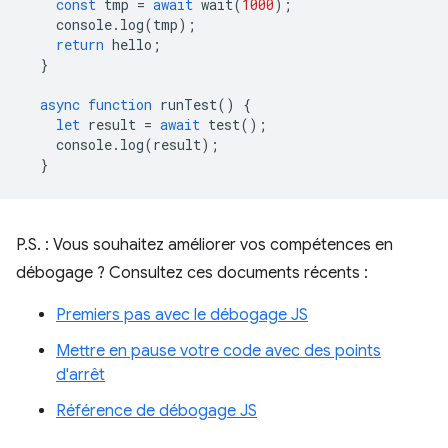
const
tmp
=
await
wait
(
1000
);
console
.
log
(
tmp
);
return
hello
;
}
async
function
runTest
()
{
let
result
=
await
test
();
console
.
log
(
result
);
}
P.S. : Vous souhaitez améliorer vos compétences en
débogage ? Consultez ces documents récents :
Premiers pas avec le débogage JS
Mettre en pause votre code avec des points
d'arrêt
Référence de débogage JS