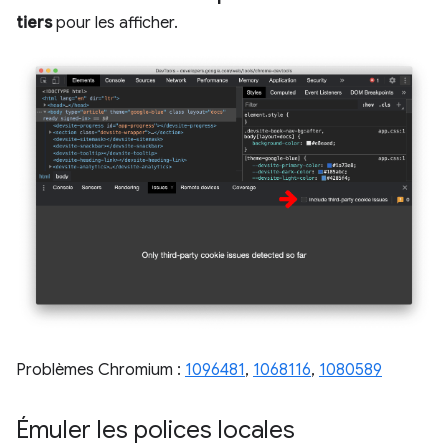
tiers
pour les afficher.
Problèmes Chromium :
1096481
,
1068116
,
1080589
Émuler les polices locales