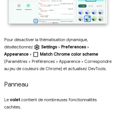
Pour désactiver la thématisation dynamique,
settings
désélectionnez
Settings
>
Preferences
>
check_box_outline_blank
Appearance
>
Match Chrome color scheme
(Paramètres > Préférences > Apparence > Correspondre
au jeu de couleurs de Chrome) et actualisez DevTools.
Panneau
Le
volet
contient de nombreuses fonctionnalités
cachées.