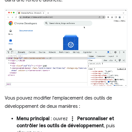
dans une fenêtre distincte.
Vous pouvez modifier l'emplacement des outils de
développement de deux manières :
more_vert
Menu principal
: ouvrez
Personnaliser et
contrôler les outils de développement
, puis