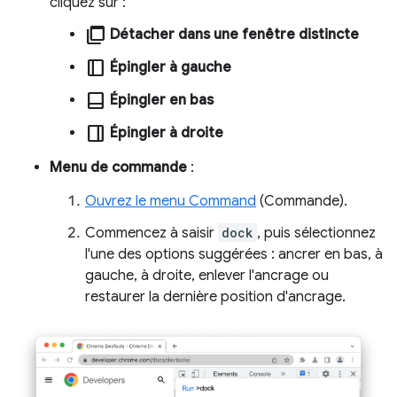
cliquez sur :
ad_group
Détacher dans une fenêtre distincte
dock_to_right
Épingler à gauche
dock_to_bottom
Épingler en bas
dock_to_left
Épingler à droite
Menu de commande
:
Ouvrez le menu Command
(Commande).
Commencez à saisir
dock
, puis sélectionnez
l'une des options suggérées : ancrer en bas, à
gauche, à droite, enlever l'ancrage ou
restaurer la dernière position d'ancrage.