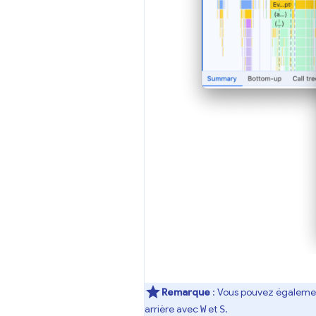
Remarque
:
Vous pouvez également
arrière avec
et
.
W
S