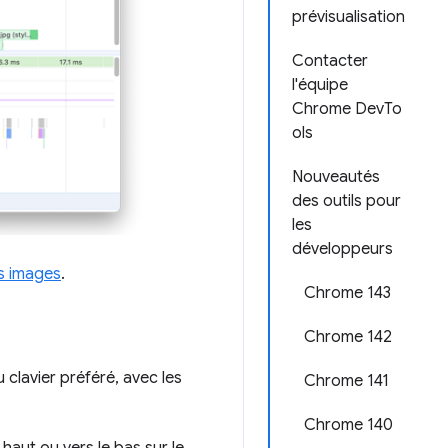
prévisualisation
Contacter
l'équipe
Chrome DevTo
ols
Nouveautés
des outils pour
les
développeurs
s images
.
Chrome 143
Chrome 142
clavier préféré, avec les
Chrome 141
Chrome 140
 haut ou vers le bas sur le