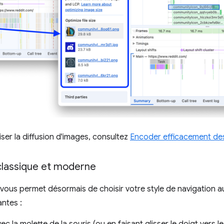
er la diffusion d'images, consultez
Encoder efficacement de
 classique et moderne
vous permet désormais de choisir votre style de navigation au 
antes :
c la molette de la souris (ou en faisant glisser le doigt vers le