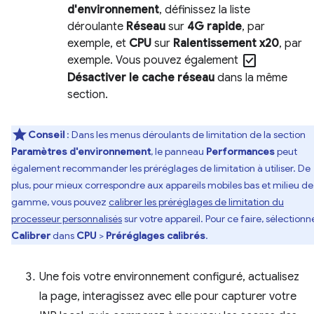
d'environnement
, définissez la liste
déroulante
Réseau
sur
4G rapide
, par
exemple, et
CPU
sur
Ralentissement x20
, par
check_box
exemple. Vous pouvez également
Désactiver le cache réseau
dans la même
section.
Conseil
:
Dans les menus déroulants de limitation de la section
Paramètres d'environnement
, le panneau
Performances
peut
également recommander les préréglages de limitation à utiliser. De
plus, pour mieux correspondre aux appareils mobiles bas et milieu de
gamme, vous pouvez
calibrer les préréglages de limitation du
processeur personnalisés
sur votre appareil. Pour ce faire, sélectionn
Calibrer
dans
CPU
>
Préréglages calibrés
.
Une fois votre environnement configuré, actualisez
la page, interagissez avec elle pour capturer votre