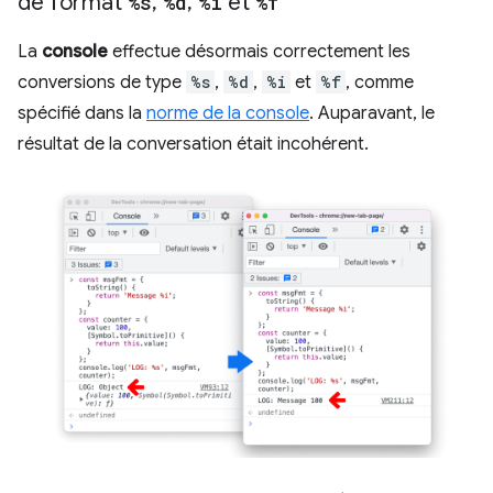
de format
%s
,
%d
,
%i
et
%f
La
console
effectue désormais correctement les
conversions de type
%s
,
%d
,
%i
et
%f
, comme
spécifié dans la
norme de la console
. Auparavant, le
résultat de la conversation était incohérent.