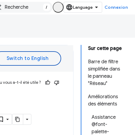
/
Connexion
Sur cette page
Barre de filtre
simplifiée dans
le panneau
vous a-t-il été utile ?
"Réseau"
Améliorations
des éléments
Assistance
@font-
palette-