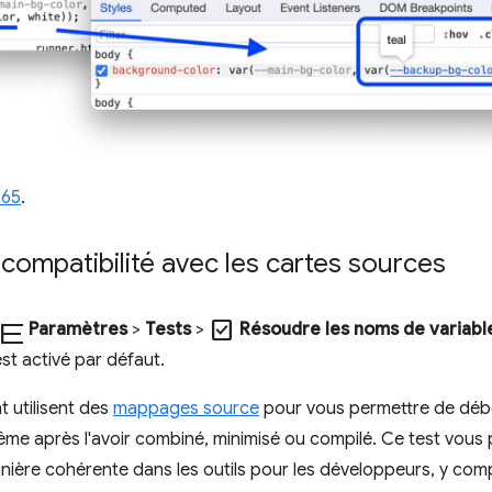
265
.
 compatibilité avec les cartes sources
e
check_box
Paramètres
>
Tests
>
Résoudre les noms de variable
st activé par défaut.
 utilisent des
mappages source
pour vous permettre de débo
ême après l'avoir combiné, minimisé ou compilé. Ce test vous
nière cohérente dans les outils pour les développeurs, y compri