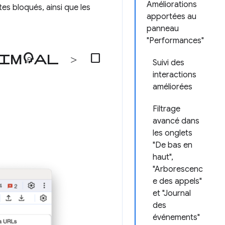
Améliorations
es bloqués, ainsi que les
apportées au
panneau
"Performances"
imental
>
check_box_outline_blank
Suivi des
interactions
améliorées
Filtrage
avancé dans
les onglets
"De bas en
haut",
"Arborescenc
e des appels"
et "Journal
des
événements"