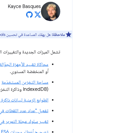
Kayce Basques
ملاحظة:
هل يهمّك المساعدة في تحسين DevTools؟ يمكنك الاشتراك للمشاركة في
تشمل الميزات الجديدة والتغييرات الرئيسية 
محاكاة تقييد الأجهزة الجوّالة
أو المنخفضة المستوى.
مساحة التخزين المستخدَمة
ي
(IndexedDB وذاكرة التخزين المؤقت والمساحة المحلية والجلسة وما إلى ذلك).
الطوابع الزمنية لبيانات ذاكرة
تفعيل "عداد عدد اللقطات في ال
تغيير سلوك عجلة التمرير في 
تصحيح أخطاء وحدات ES6 بشكلٍ أصلي