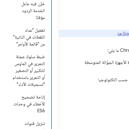
خزّن فيه عامل
الخدمة الردود
مؤقتًا
تفعيل "عداد
.
اللقطات في الثانية"
من "قائمة الأوامر"
ضبط سلوك عجلة
وقت نفسه لمحاكاة الأجهزة الجوّالة المتوسطة
التمرير في الماوس
للتكبير أو التصغير
أو التمرير باستخدام
 حسب التكنولوجيا
"تسجيلات الأداء"
إتاحة تصحيح
الأخطاء في وحدات
ES6
تنزيل قنوات