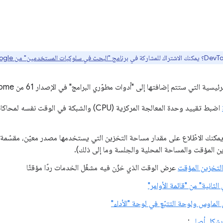
برنامج "البحث في سلوكيات المستخدمين" من Google هنا
التي ستتم إضافتها إلى "أدوات مطوّري البرامج" في الإصدار 61 من Chrome ما يلي:
اضبط تقييد وحدة المعالجة المركزية (CPU) والشبكة في ال
مكنك الاطّلاع على مقدار مساحة التخزين التي يستخدمها مصدر معيّن، مقسّمة
 التخزين المؤقت
عرض الوقت الذي خزّن فيه مشغّل الخدمات ردًا مؤقتًا
ثانية" من "قائمة الأوامر"
الماوس ولوحة التتبّع في لوحة "الأداء"
: